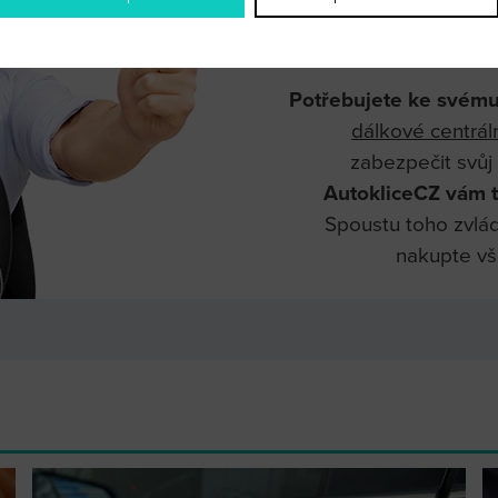
pro t
Potřebujete ke svém
dálkové centrál
zabezpečit svůj
AutokliceCZ vám t
Spoustu toho zvlád
nakupte v