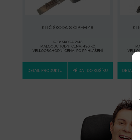
KLÍČ ŠKODA S ČIPEM 48
KL
KÓD: ŠKODA 2/48
MALOOBCHODNÍ CENA: 490 KČ
MA
VELKOOBCHODNÍ CENA:
PO PŘIHLÁŠENÍ
VELKO
DETAIL PRODUKTU
PŘIDAT DO KOŠÍKU
DETAIL 