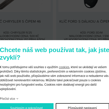
ÍČ CHRYSLER S ČIPEM 46
KLÍČ FORD S DÁLKOU A ČIPEM
KÓD: CHRYSLER 11/25
KÓD: FORD 3D/M
LOOBCHODNÍ CENA: 500 KČ
MALOOBCHODNÍ CENA: 1 590
OBCHODNÍ CENA:
PO PŘIHLÁŠENÍ
VELKOOBCHODNÍ CENA:
PO PŘI
Chcete náš web používat tak, jak jst
PRODUKTU
PŘIDAT DO KOŠÍKU
DETAIL PRODUKTU
PŘIDAT D
zvyklí?
K tomu potřebujeme váš souhlas s využitím
cookies
, které se ukládají ve vašem
prohlížeči. Díky těmto statistickým, preferenčním a reklamním cookies zjistíme,
jak náš web používáte, přizpůsobíme vám zobrazené informace a nebudeme vás
obtěžovat nerelevantní reklamou. Můžete také pokračovat pouze s cookies
nezbytnými pro fungování webu. Cookies nám dodávají energii pro další
vylepšování.
Kvali
Přečíst více
Souhlasím a pokračovat
Přizpůsobit nastavení