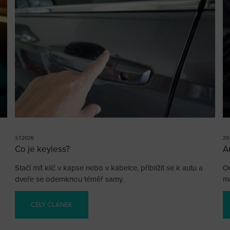
3.7.2026
29
Co je keyless?
A
Stačí mít klíč v kapse nebo v kabelce, přiblížit se k autu a
Oc
dveře se odemknou téměř samy.
ma
CELÝ ČLÁNEK