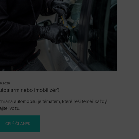
.6.2026
utoalarm nebo imobilizér?
hrana automobilu je tématem, které řeší téměř každý
jitel vozu.
CELÝ ČLÁNEK