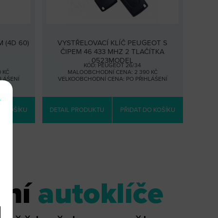
 (4D 60)
VYSTŘELOVACÍ KLÍČ PEUGEOT S
ČIPEM 46 433 MHZ 2 TLAČÍTKA
0523MODEL
KÓD: PEUGEOT 26/34
 KČ
MALOOBCHODNÍ CENA: 2 390 KČ
HLÁŠENÍ
VELKOOBCHODNÍ CENA:
PO PŘIHLÁŠENÍ
e
O KOŠÍKU
DETAIL PRODUKTU
PŘIDAT DO KOŠÍKU
tní
autoklíče