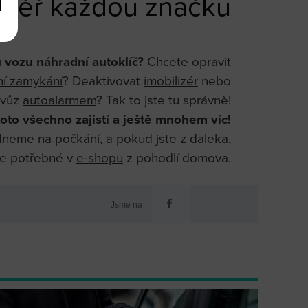
éměř každou značku
u vozu náhradní
autoklíč
?
Chcete
opravit
ní zamykání
? Deaktivovat
imobilizér
nebo
 vůz
autoalarmem
? Tak to jste tu správně!
oto všechno zajistí a ještě mnohem víc!
neme na počkání, a pokud jste z daleka,
še potřebné v
e-shopu
z pohodlí domova.
Jsme na