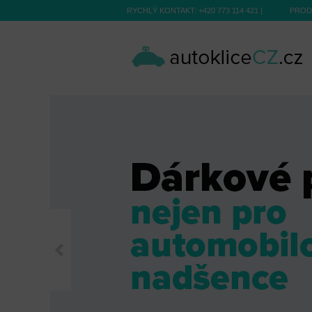
RYCHLÝ KONTAKT:
+420 773 114 421
|
PROD