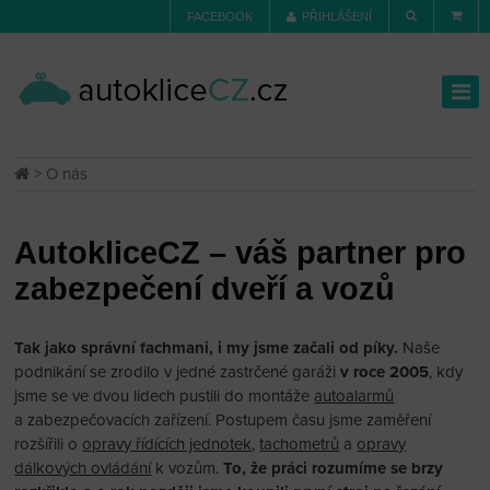
FACEBOOK
PŘIHLÁŠENÍ
> O nás
AutokliceCZ – váš partner pro
zabezpečení dveří a vozů
Tak jako správní fachmani, i my jsme začali od píky.
Naše
podnikání se zrodilo v jedné zastrčené garáži
v roce 2005
, kdy
jsme se ve dvou lidech pustili do montáže
autoalarmů
a zabezpečovacích zařízení. Postupem času jsme zaměření
rozšířili o
opravy řídících jednotek
,
tachometrů
a
opravy
dálkových ovládání
k vozům.
To, že práci rozumíme se brzy