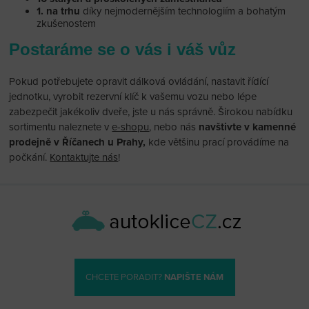
1. na trhu
díky nejmodernějším technologiím a bohatým
zkušenostem
Postaráme se o vás i váš vůz
Pokud potřebujete opravit dálková ovládání, nastavit řídící
jednotku, vyrobit rezervní klíč k vašemu vozu nebo lépe
zabezpečit jakékoliv dveře, jste u nás správně. Širokou nabídku
sortimentu naleznete v
e-shopu
, nebo nás
navštivte v kamenné
prodejně v Říčanech u Prahy,
kde většinu prací provádíme na
počkání.
Kontaktujte nás
!
CHCETE PORADIT?
NAPIŠTE NÁM