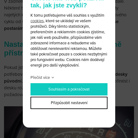
V žádném případě to neznamená, že by vůz nemohl jet dále.
tak, jak jste zvyklí?
Některé typy automobilů po dosažení maximální hodnoty
najetých kilometrů potřebují přeprogramovat počítání nového
K tomu potřebujeme váš souhlas s využitím
cookies
, které se ukládají ve vašem
cyklu od 0.
Domluvte si u nás schůzku, o vše ostatní se
prohlížeči. Díky těmto statistickým,
postaráme!
preferenčním a reklamním cookies zjistíme,
jak náš web používáte, přizpůsobíme vám
Nastavení tachometru po výměně
zobrazené informace a nebudeme vás
obtěžovat nerelevantní reklamou. Můžete
přístrojové desky
také pokračovat pouze s cookies nezbytnými
pro fungování webu. Cookies nám dodávají
energii pro další vylepšování.
Pokud jste nuceni vyměnit přístrojovou desku, můžete
potřebovat
nastavit hodnoty tachometru na hodnoty desky
Přečíst více
původní.
Jediné, co potřebujete, je kromě desky nové přinést i
desku rozbitou, abychom vám mohli zaručit nastavení
Souhlasím a pokračovat
požadované hodnoty.
Přizpůsobit nastavení