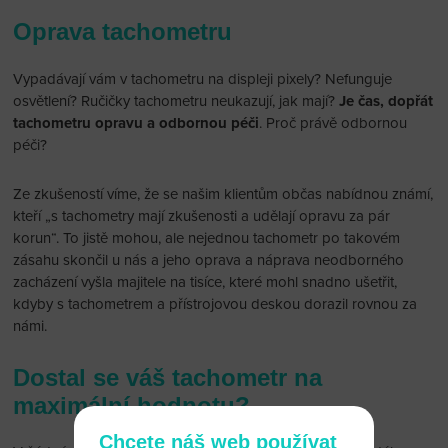
Oprava tachometru
Vypadávají vám v tachometru na displeji pixely? Nefunguje
osvětlení? Ručičky tachometru neukazují, jak mají?
Je čas, dopřát
tachometru opravu a odbornou péči
. Proč právě odbornou
péči?
Ze zkušeností víme, že se našim klientům občas nabídnou známí,
kteří „s tachometry mají zkušenosti a udělají opravu za pár
korun“. To jistě mohou, ale nejednou tachometr po takovém
zásahu skončil u nás a jeho oprava a náprava neodborného
zacházení vyšla majitele na tisíce, které mohl snadno ušetřit,
kdyby s tachometrem a přístrojovou deskou dorazil rovnou za
námi.
Dostal se váš tachometr na
maximální hodnotu?
Chcete náš web používat