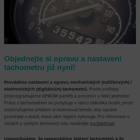
Objednejte si opravu a nastavení
tachometru již nyní!
Provádíme nastavení a opravu mechanických (ručičkových) i
elektronických (digitálních) tachometrů.
Podle potřeby
přeprogramujeme EPROM paměti a procesor v řídící jednotce.
Práce s tachometrem se pohybuje v rámci několika hodin, proto
doporučujeme předem si rezervovat termín, aby oprava
probíhala v době, která vám nejvíce vyhovuje. Pro informace o
cenách a volných termínech nás neváhejte
kontaktovat
.
Upozorňujeme, že neprovádíme stáčení tachometrů a že