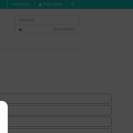
FACEBOOK
PŘIHLÁŠENÍ
Váš košík
JE PRÁZDNÝ
e