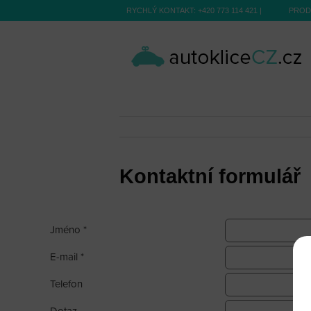
RYCHLÝ KONTAKT:
+420 773 114 421
|
PROD
Kontaktní formulář
Jméno *
E-mail *
Telefon