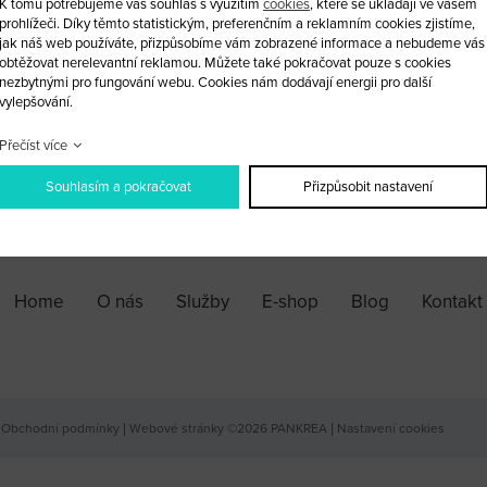
K tomu potřebujeme váš souhlas s využitím
cookies
, které se ukládají ve vašem
prohlížeči. Díky těmto statistickým, preferenčním a reklamním cookies zjistíme,
jak náš web používáte, přizpůsobíme vám zobrazené informace a nebudeme vás
obtěžovat nerelevantní reklamou. Můžete také pokračovat pouze s cookies
nezbytnými pro fungování webu. Cookies nám dodávají energii pro další
vylepšování.
Přečíst více
Souhlasím a pokračovat
Přizpůsobit nastavení
Home
O nás
Služby
E-shop
Blog
Kontakt
Obchodní podmínky
|
Webové stránky ©2026 PANKREA
|
Nastavení cookies