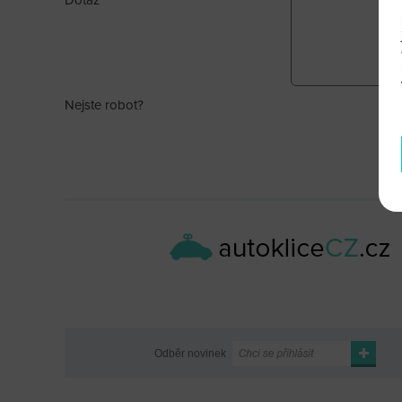
Dotaz
Nejste robot?
Odběr novinek