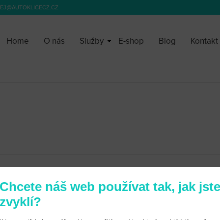
EJ@AUTOKLICECZ.CZ
Home
O nás
Služby
E-shop
Blog
Kontakt
Chcete náš web používat tak, jak jst
zvyklí?