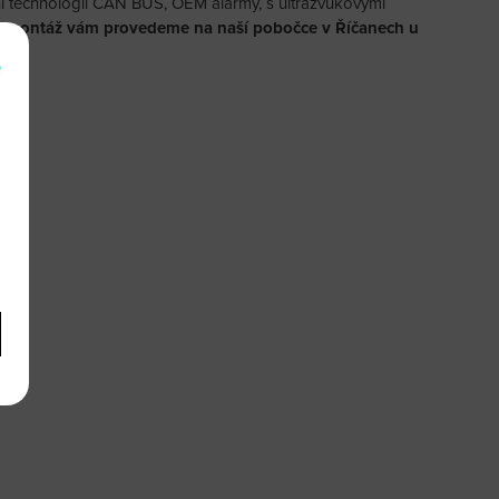
ní technologií CAN BUS, OEM alarmy, s ultrazvukovými
 montáž vám provedeme na naší pobočce v Říčanech u
e