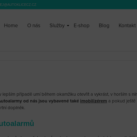
EJ@AUTOKLICECZ.CZ
Home
O nás
Služby
E-shop
Blog
Kontakt
v lepším případě umí během okamžiku otevřít a vykrást, v horším s 
Autoalarmy od nás jsou vybavené také
imobilizérem
a pokud ještě
rtní doplněk.
autoalarmů