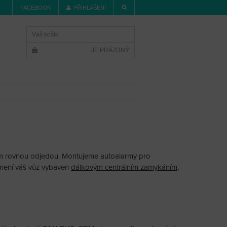
FACEBOOK
PŘIHLÁŠENÍ
Váš košík
JE PRÁZDNÝ
ním rovnou odjedou. Montujeme autoalarmy pro
 není váš vůz vybaven
dálkovým centrálním zamykáním
,