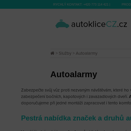
RYCHLÝ KONTAKT:
+420 773 114 421
|
PROD
>
Služby
> Autoalarmy
Autoalarmy
Zabezpečte svůj vůz proti nezvaným návštěvám, které ho 
zabezpečení bočních, kapotových i zavazadlových dveří.
doporučujeme při jedné montáži zapracovat i tento komfo
Pestrá nabídka značek a druhů 