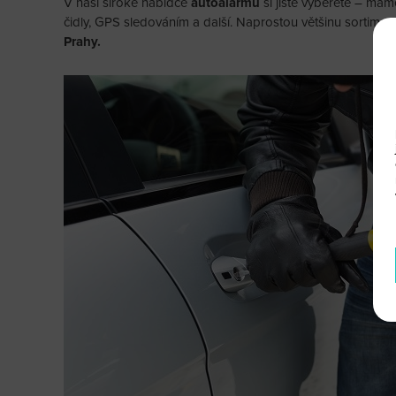
V naší široké nabídce
autoalarmů
si jistě vyberete – mám
čidly, GPS sledováním a další. Naprostou většinu sortime
Prahy.