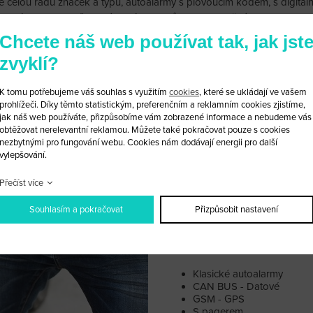
e celou řadu značek a typů, autoalarmy s plovoucím kódem, s digitál
ntu máme na skladě, zbylých pár kousků obratem zajistíme.
Odbornou
Chcete náš web používat tak, jak jst
zvyklí?
Značky autoalarmů
K tomu potřebujeme váš souhlas s využitím
cookies
, které se ukládají ve vašem
Jablotron
prohlížeči. Díky těmto statistickým, preferenčním a reklamním cookies zjistíme,
Cobra
jak náš web používáte, přizpůsobíme vám zobrazené informace a nebudeme vás
Spal
obtěžovat nerelevantní reklamou. Můžete také pokračovat pouze s cookies
Gemini
nezbytnými pro fungování webu. Cookies nám dodávají energii pro další
Keetec
vylepšování.
Vinprint
Construct
Magicar
Přečíst více
GT Alarm
Kopel
Souhlasím a pokračovat
Přizpůsobit nastavení
Safecar
Druhy autoalarmů
Klasické autoalarmy
CAN BUS - Datové
GSM - GPS
S pagerem