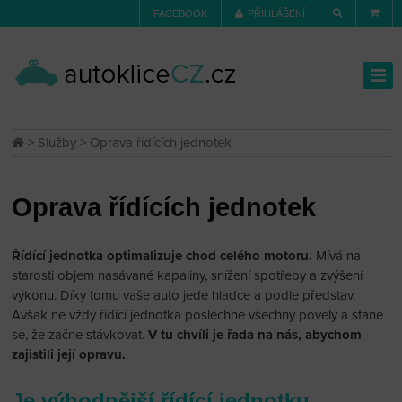
FACEBOOK
PŘIHLÁŠENÍ
>
Služby
> Oprava řídících jednotek
Oprava řídících jednotek
Řídící jednotka optimalizuje chod celého motoru.
Mívá na
starosti objem nasávané kapaliny, snížení spotřeby a zvýšení
výkonu. Díky tomu vaše auto jede hladce a podle představ.
Avšak ne vždy řídící jednotka poslechne všechny povely a stane
se, že začne stávkovat.
V tu chvíli je řada na nás, abychom
zajistili její opravu.
Je výhodnější řídící jednotku