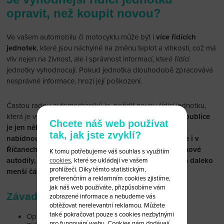
opravit, než koupit novou?
Ve vašem automobilu či motocyklu může být i
více řídících
jednotek
, které jsou náchylné na změnu teplot a vlhkosti, což má
vliv nejen na živnost, ale i správnost informací, které řídící
jednotky vyhodnocují. Pokud jednotka dlouhodobě zpracovává
nesprávné informace, hrozí její poškození.
Častou radou automechaniků je, pořídit novou řídící jednotku,
která je však nemalým finančním nákladem.
V České republice
Chcete náš web používat
je jen několik specializovaných autoservisů, kde vám
tak, jak jste zvyklí?
nabídnou opravu řídí jednotky. Jedno takové místo je i v
Říčanech u Prahy – nevyhazujte zbytečně peníze za nové
K tomu potřebujeme váš souhlas s využitím
autodíly, když vám můžeme řídící jednotku opravit za daleko
cookies
, které se ukládají ve vašem
prohlížeči. Díky těmto statistickým,
menší částku!
preferenčním a reklamním cookies zjistíme,
jak náš web používáte, přizpůsobíme vám
Závady, které řešíme
zobrazené informace a nebudeme vás
obtěžovat nerelevantní reklamou. Můžete
také pokračovat pouze s cookies nezbytnými
Oprava programů řídících jednotek
pro fungování webu. Cookies nám dodávají