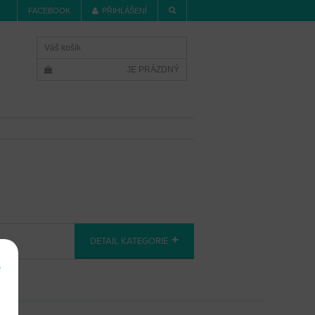
FACEBOOK
PŘIHLÁŠENÍ
Váš košík
JE PRÁZDNÝ
DETAIL KATEGORIE
e