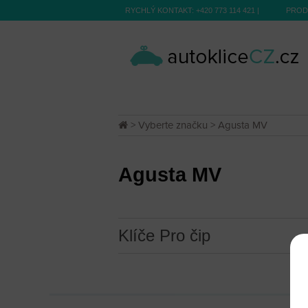
RYCHLÝ KONTAKT:
+420 773 114 421
|
PROD
>
Vyberte značku
> Agusta MV
Agusta MV
Klíče Pro čip