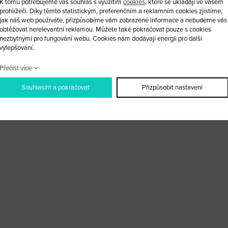
K tomu potřebujeme váš souhlas s využitím
cookies
, které se ukládají ve vašem
prohlížeči. Díky těmto statistickým, preferenčním a reklamním cookies zjistíme,
Home
O nás
Služby
E-shop
Blog
Kontakt
jak náš web používáte, přizpůsobíme vám zobrazené informace a nebudeme vás
obtěžovat nerelevantní reklamou. Můžete také pokračovat pouze s cookies
nezbytnými pro fungování webu. Cookies nám dodávají energii pro další
vylepšování.
Přečíst více
Obchodní podmínky
|
Webové stránky ©2026 PANKREA
|
Nastavení cookies
Souhlasím a pokračovat
Přizpůsobit nastavení