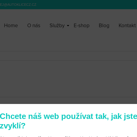
EJ@AUTOKLICECZ.CZ
Home
O nás
Služby
E-shop
Blog
Kontakt
Chcete náš web používat tak, jak jst
zvyklí?