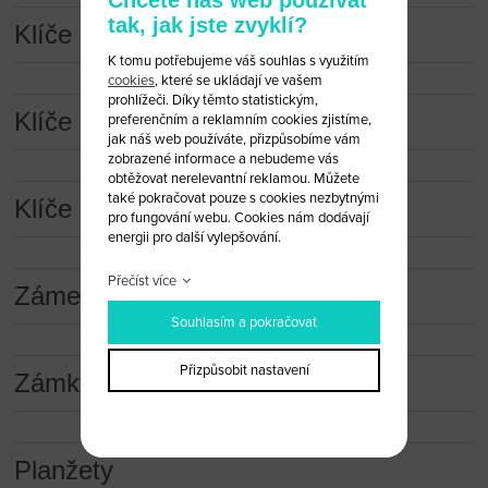
tak, jak jste zvyklí?
Klíče a dálková ovládání
K tomu potřebujeme váš souhlas s využitím
cookies
, které se ukládají ve vašem
prohlížeči. Díky těmto statistickým,
Klíče a dálková ovládání (obaly)
preferenčním a reklamním cookies zjistíme,
jak náš web používáte, přizpůsobíme vám
zobrazené informace a nebudeme vás
obtěžovat nerelevantní reklamou. Můžete
také pokračovat pouze s cookies nezbytnými
Klíče s čipem
pro fungování webu. Cookies nám dodávají
energii pro další vylepšování.
Přečíst více
Zámečnické nástroje
Souhlasím a pokračovat
Přizpůsobit nastavení
Zámky
Planžety