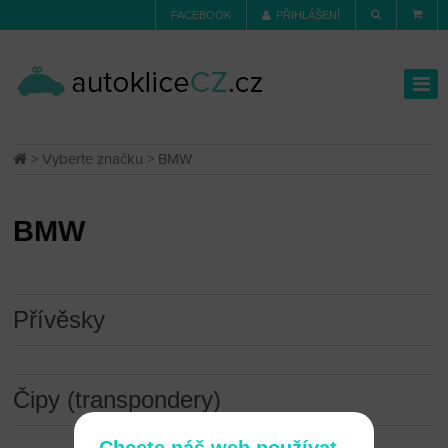
FACEBOOK
PŘIHLÁŠENÍ
>
Vyberte značku
> BMW
BMW
Přívěsky
Čipy (transpondery)
Chcete náš web používat