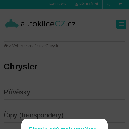
FACEBOOK
PŘIHLÁŠENÍ
>
Vyberte značku
> Chrysler
Chrysler
Přívěsky
Čipy (transpondery)
Chcete náš web používat