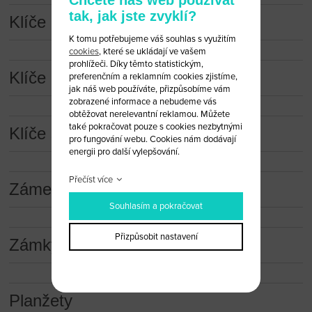
tak, jak jste zvyklí?
Klíče a dálková ovládání
K tomu potřebujeme váš souhlas s využitím
cookies
, které se ukládají ve vašem
prohlížeči. Díky těmto statistickým,
Klíče a dálková ovládání (obaly)
preferenčním a reklamním cookies zjistíme,
jak náš web používáte, přizpůsobíme vám
zobrazené informace a nebudeme vás
obtěžovat nerelevantní reklamou. Můžete
také pokračovat pouze s cookies nezbytnými
Klíče s čipem
pro fungování webu. Cookies nám dodávají
energii pro další vylepšování.
Přečíst více
Zámečnické nástroje
Souhlasím a pokračovat
Přizpůsobit nastavení
Zámky
Planžety