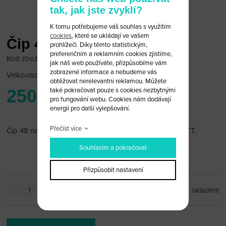
tak, jak jste zvyklí?
K tomu potřebujeme váš souhlas s využitím
cookies
, které se ukládají ve vašem
Čip 48
prohlížeči. Díky těmto statistickým,
preferenčním a reklamním cookies zjistíme,
Kód zboží: Čip 48
jak náš web používáte, přizpůsobíme vám
zobrazené informace a nebudeme vás
Velkoobchodní cena:
po přihlášení
obtěžovat nerelevantní reklamou. Můžete
250 Kč
také pokračovat pouze s cookies nezbytnými
pro fungování webu. Cookies nám dodávají
energii pro další vylepšování.
Přečíst více
Čip 48 na Audi A2, A4, A6, A8, Allroad, S3, S4, S6, S8, TT.
Souhlasím a pokračovat
Přizpůsobit nastavení
ks
skladem