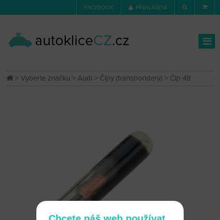
FACEBOOK
PŘIHLÁŠENÍ
>
Vyberte značku
>
Audi
>
Čipy (transpondery)
> Čip 48
Chcete náš web používat