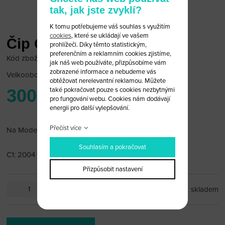
tak, jak jste zvyklí?
K tomu potřebujeme váš souhlas s využitím
cookies
, které se ukládají ve vašem
Čip Citroen 4D 70
prohlížeči. Díky těmto statistickým,
preferenčním a reklamním cookies zjistíme,
Kód zboží: Citroen 4D/70
jak náš web používáte, přizpůsobíme vám
zobrazené informace a nebudeme vás
Velkoobchodní cena:
po přihlášení
obtěžovat nerelevantní reklamou. Můžete
300 Kč
také pokračovat pouze s cookies nezbytnými
pro fungování webu. Cookies nám dodávají
energii pro další vylepšování.
Přečíst více
Na Modely:
Souhlasím a pokračovat
C1: 2004
Přizpůsobit nastavení
ks
skladem