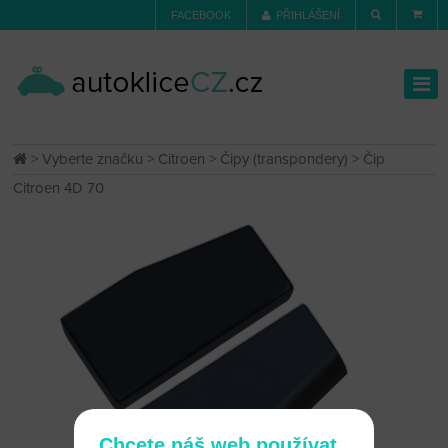
FACEBOOK
PŘIHLÁŠENÍ
>
Vyberte značku
>
Citroen
>
Čipy (transpondery)
> Čip
Citroen 4D 70
Chcete náš web používat