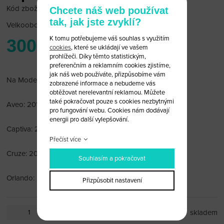
Kód zboží: Daewoo 46
Chcete náš web používat
tak, jak jste zvyklí?
Velkoobchodní cena:
po přihlášení
K tomu potřebujeme váš souhlas s využitím
300 Kč
cookies
, které se ukládají ve vašem
prohlížeči. Díky těmto statistickým,
preferenčním a reklamním cookies zjistíme,
jak náš web používáte, přizpůsobíme vám
Na Modely:
zobrazené informace a nebudeme vás
obtěžovat nerelevantní reklamou. Můžete
také pokračovat pouze s cookies nezbytnými
Aveo: 2011 a výše
pro fungování webu. Cookies nám dodávají
energii pro další vylepšování.
Captiva: 2006 a výše
Přečíst více
Cruze: 2009 a výše
Souhlasím a pokračovat
Orlando: 2011 a výše
Přizpůsobit nastavení
ks
skladem