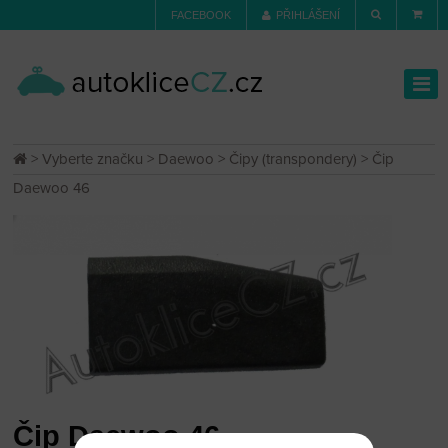
FACEBOOK
PŘIHLÁŠENÍ
>
Vyberte značku
>
Daewoo
>
Čipy (transpondery)
> Čip
Daewoo 46
Čip Daewoo 46