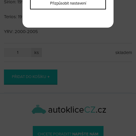
Sirion: 1998-2004
Přizpůsobit nastavení
Terios: 1997-2005
YRV: 2000-2005
ks
skladem
PŘIDAT DO KOŠÍKU
CHCETE PORADIT?
NAPIŠTE NÁM