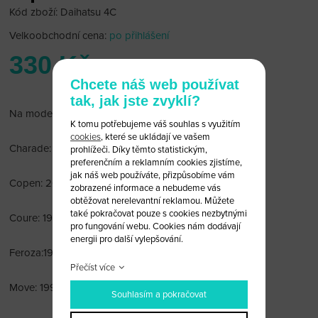
Kód zboží: Daihatsu 4C
Velkoobchodní cena:
po přihlášení
330 Kč
Chcete náš web používat
tak, jak jste zvyklí?
Na modely:
K tomu potřebujeme váš souhlas s využitím
cookies
, které se ukládají ve vašem
Charade: 1998-2004
prohlížeči. Díky těmto statistickým,
preferenčním a reklamním cookies zjistíme,
jak náš web používáte, přizpůsobíme vám
Copen: 2002 a výše
zobrazené informace a nebudeme vás
obtěžovat nerelevantní reklamou. Můžete
také pokračovat pouze s cookies nezbytnými
Coure: 1998-2006
pro fungování webu. Cookies nám dodávají
energii pro další vylepšování.
Feroza:1995-1998
Přečíst více
Move: 1997-2002
Souhlasím a pokračovat