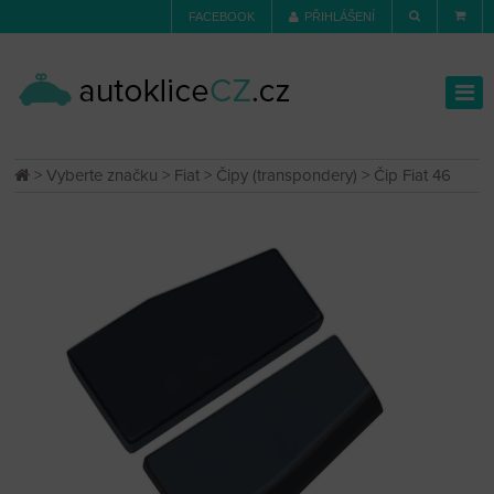
FACEBOOK
PŘIHLÁŠENÍ
>
Vyberte značku
>
Fiat
>
Čipy (transpondery)
> Čip Fiat 46