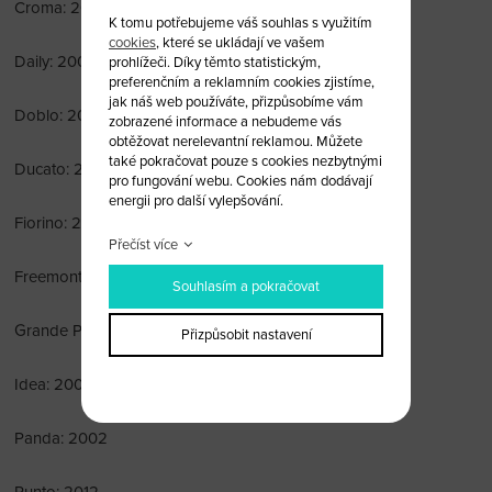
Croma: 2005-2010
K tomu potřebujeme váš souhlas s využitím
cookies
, které se ukládají ve vašem
Daily: 2000
prohlížeči. Díky těmto statistickým,
preferenčním a reklamním cookies zjistíme,
jak náš web používáte, přizpůsobíme vám
Doblo: 2006
zobrazené informace a nebudeme vás
obtěžovat nerelevantní reklamou. Můžete
také pokračovat pouze s cookies nezbytnými
Ducato: 2006
pro fungování webu. Cookies nám dodávají
energii pro další vylepšování.
Fiorino: 2007
Přečíst více
Freemont: 2011
Souhlasím a pokračovat
Grande Punto: 2005
Přizpůsobit nastavení
Idea: 2009
Panda: 2002
Punto: 2012