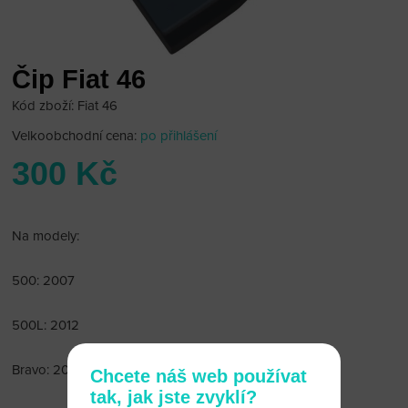
Čip Fiat 46
Kód zboží: Fiat 46
Velkoobchodní cena:
po přihlášení
300 Kč
Na modely:
500: 2007
500L: 2012
Bravo: 2007
Chcete náš web používat
tak, jak jste zvyklí?