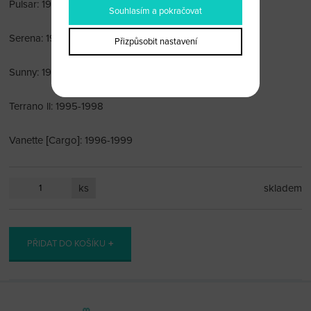
Pulsar: 1995-1998
Souhlasím a pokračovat
Serena: 1996-1999
Přizpůsobit nastavení
Sunny: 1996-1998
Terrano ll: 1995-1998
Vanette [Cargo]: 1996-1999
ks
skladem
PŘIDAT DO KOŠÍKU