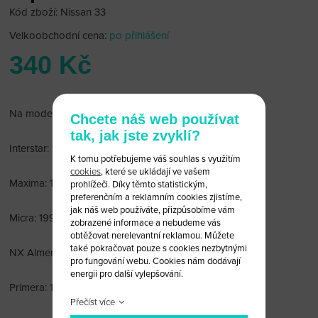
Kód zboží: Nissan 33
Velkoobchodní cena:
po přihlášení
340 Kč
Na modely:
Chcete náš web používat
tak, jak jste zvyklí?
Interstar: 1998-2001
K tomu potřebujeme váš souhlas s využitím
cookies
, které se ukládají ve vašem
Maxima: 1995-1999
prohlížeči. Díky těmto statistickým,
preferenčním a reklamním cookies zjistíme,
jak náš web používáte, přizpůsobíme vám
Micra: 1996-1998 [March]: 1996-1998
zobrazené informace a nebudeme vás
obtěžovat nerelevantní reklamou. Můžete
také pokračovat pouze s cookies nezbytnými
NX Almera: 1995-1998
pro fungování webu. Cookies nám dodávají
energii pro další vylepšování.
Primera: 1995-1998
Přečíst více