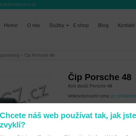
EJ@AUTOKLICECZ.CZ
Home
O nás
Služby
E-shop
Blog
Kontakt
nspondery)
> Čip Porsche 48
Čip Porsche 48
Kód zboží: Porsche 48
Velkoobchodní cena:
po přihlášen
250 Kč
Chcete náš web používat tak, jak jst
zvyklí?
Na modely: