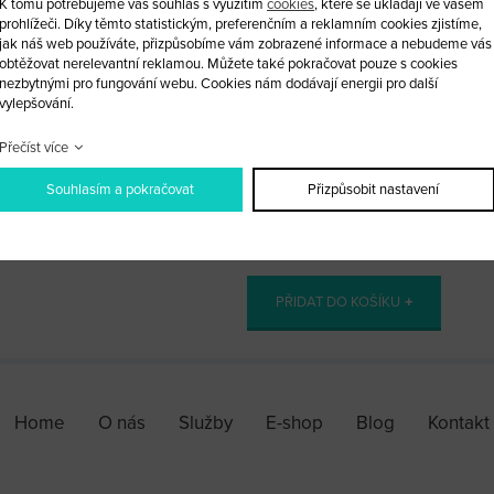
K tomu potřebujeme váš souhlas s využitím
cookies
, které se ukládají ve vašem
prohlížeči. Díky těmto statistickým, preferenčním a reklamním cookies zjistíme,
911: 1999 a výše
jak náš web používáte, přizpůsobíme vám zobrazené informace a nebudeme vás
obtěžovat nerelevantní reklamou. Můžete také pokračovat pouze s cookies
968: 1999 a výše
nezbytnými pro fungování webu. Cookies nám dodávají energii pro další
vylepšování.
Boxter: 1999-2000
Přečíst více
Souhlasím a pokračovat
Přizpůsobit nastavení
ks
PŘIDAT DO KOŠÍKU
Home
O nás
Služby
E-shop
Blog
Kontakt