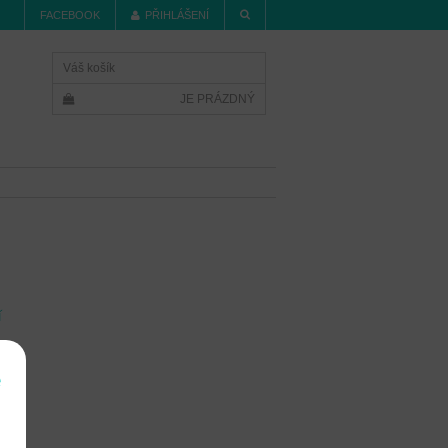
FACEBOOK
PŘIHLÁŠENÍ
Váš košík
JE PRÁZDNÝ
í
e