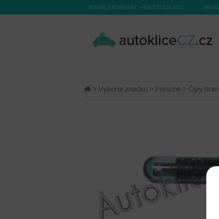
RYCHLÝ KONTAKT:
+420 773 114 421
|
PROD
>
Vyberte značku
>
Porsche
>
Čipy (tra