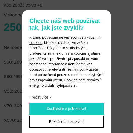
Kód zboží: Volvo 48
Velkoobchodní cena:
po přihlášení
Chcete náš web používat
250 Kč
tak, jak jste zvyklí?
K tomu potřebujeme váš souhlas s využitím
cookies
, které se ukládají ve vašem
Na modely:
prohlížeči. Díky těmto statistickým,
preferenčním a reklamním cookies zjistíme,
jak náš web používáte, přizpůsobíme vám
S60: 2000 a výše
zobrazené informace a nebudeme vás
obtěžovat nerelevantní reklamou. Můžete
také pokračovat pouze s cookies nezbytnými
S80: 1999 a výše
pro fungování webu. Cookies nám dodávají
energii pro další vylepšování.
V50: 2004 a výše
Přečíst více
V70: 2000 a výše
Souhlasím a pokračovat
XC70: 2003 a výše
Přizpůsobit nastavení