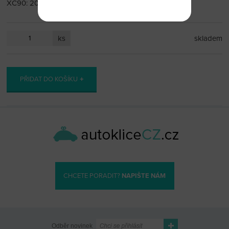
XC90: 2003 a výše
ks
skladem
PŘIDAT DO KOŠÍKU
CHCETE PORADIT?
NAPIŠTE NÁM
Odběr novinek