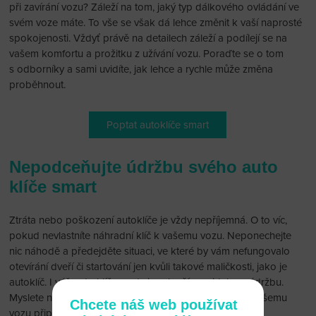
při zavírání vozu? Záleží na tom, jaký typ dálkového ovládání ve
svém voze máte. To vše se však dá lehce změnit k vaší naprosté
spokojenosti. Vždyť právě na detailech záleží a podílejí se na
vašem komfortu a prožitku z užívání vozu. Poraďte se o tom
s odborníky a sami uvidíte, jak lehce a rychle může změna
proběhnout.
Poptat autoklíče smart
Nepodceňujte údržbu svého auto
klíče smart
Ztráta nebo poškození autoklíče je vždy nepříjemná. O to víc,
pokud nevlastníte náhradní klíč k vašemu vozu. Neponechejte
nic náhodě a předejděte situaci, ve které by vám nefungovalo
otevírání dveří či startování jen kvůli takové maličkosti, jako je
autoklíč. I váš auto klíč smart si zaslouží pravidelnou údržbu.
Myslete na strýčka příhodu a pro jistotu mějte vždy k vašemu
Chcete náš web používat
vozu připravený i rezervní funkční auto klíč smart.