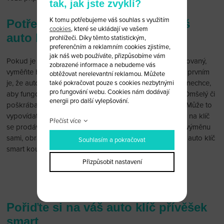
tak, jak jste zvyklí?
K tomu potřebujeme váš souhlas s využitím
Potřebujete vyměnit obal na váš
cookies
, které se ukládají ve vašem
auto klíč smart?
prohlížeči. Díky těmto statistickým,
preferenčním a reklamním cookies zjistíme,
jak náš web používáte, přizpůsobíme vám
Pokud je váš obal na auto klíč smart již značně opotřebovaný,
zobrazené informace a nebudeme vás
vyměňte ho za nový a to nejméně ze dvou důvodů. Tím prvním
obtěžovat nerelevantní reklamou. Můžete
je, že autoklíč může ztratit svoji funkčnost. A žádný řidič nechce,
také pokračovat pouze s cookies nezbytnými
pro fungování webu. Cookies nám dodávají
aby fungoval na heslo či dobré slovo. A druhý důvod? Omšelý či
energii pro další vylepšování.
poškrábaný obal na autoklíč nevypadá zrovna nejlépe. Může to
vypovídat o tom, že se o své auto příliš nestaráte. Obaly na klíč
Přečíst více
se prodávají bez čipu a baterie. Pokud si netroufáte na výměnu
sami, obraťte se na odborníky, u kterých si nejvhodnější auto klíč
Souhlasím a pokračovat
smart koupíte a oni vám ho na počkání vymění.
Přizpůsobit nastavení
Chci vyměnit obal na auto klíč smart
Pořiďte si na váš auto klíč přívěšek
smart