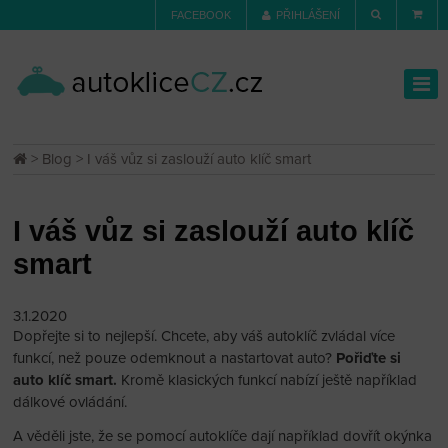
FACEBOOK
PŘIHLÁŠENÍ
>
Blog
> I váš vůz si zaslouží auto klíč smart
I váš vůz si zaslouží auto klíč
smart
3.1.2020
Dopřejte si to nejlepší. Chcete, aby váš autoklíč zvládal více
funkcí, než pouze odemknout a nastartovat auto?
Pořiďte si
auto klíč smart.
Kromě klasických funkcí nabízí ještě například
dálkové ovládání.
A věděli jste, že se pomocí autoklíče dají například dovřít okýnka