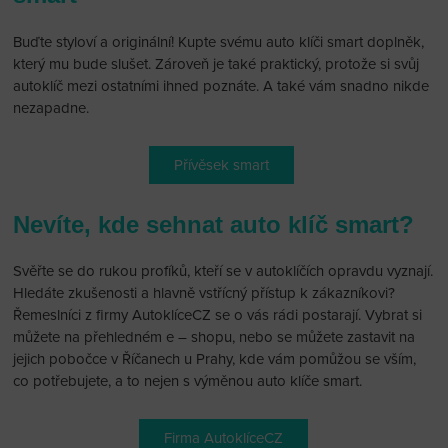
Buďte styloví a originální! Kupte svému auto klíči smart doplněk,
který mu bude slušet. Zároveň je také praktický, protože si svůj
autoklíč mezi ostatními ihned poznáte. A také vám snadno nikde
nezapadne.
Přívěsek smart
Nevíte, kde sehnat auto klíč smart?
Svěřte se do rukou profíků, kteří se v autoklíčích opravdu vyznají.
Hledáte zkušenosti a hlavně vstřícný přístup k zákazníkovi?
Řemeslníci z firmy AutoklíceCZ se o vás rádi postarají. Vybrat si
můžete na přehledném e – shopu, nebo se můžete zastavit na
jejich pobočce v Říčanech u Prahy, kde vám pomůžou se vším,
co potřebujete, a to nejen s výměnou auto klíče smart.
Firma AutoklíceCZ