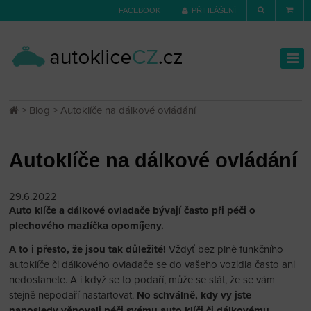
FACEBOOK
PŘIHLÁŠENÍ
>
Blog
> Autoklíče na dálkové ovládání
Autoklíče na dálkové ovládání
29.6.2022
Auto klíče a dálkové ovladače bývají často při péči o
plechového mazlíčka opomíjeny.
A to i přesto, že jsou tak důležité!
Vždyť bez plně funkčního
autoklíče či dálkového ovladače se do vašeho vozidla často ani
nedostanete. A i když se to podaří, může se stát, že se vám
stejně nepodaří nastartovat.
No schválně, kdy vy jste
naposledy věnovali péči svému auto klíči či dálkovému