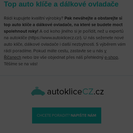
Top auto klíče a dálkové ovladače
Rádi kupujete kvalitní výrobky?
Pak neváhejte a obstarejte si
top auto klíče a dálkové ovladače, na které se budete moct
spolehnout roky!
A od koho jiného si je pořídit, než u expertů
na autoklíče (https://www.autoklicecz.cz/). U nás seženete nové
auto klíče, dálkové ovladače i další nezbytnosti. S výběrem vám
rádi poradíme. Pokud máte cestu, zastavte se u nás
v
Říčanech
nebo lze vše objednat přes náš přehledný
e-shop
.
Těšíme se na vás!
CHCETE PORADIT?
NAPIŠTE NÁM