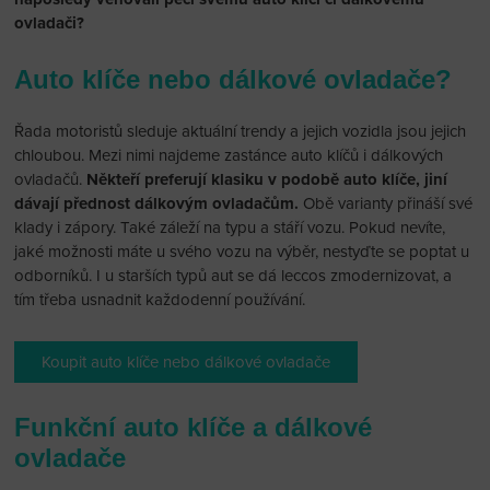
ovladači?
Auto klíče nebo dálkové ovladače?
Řada motoristů sleduje aktuální trendy a jejich vozidla jsou jejich
chloubou. Mezi nimi najdeme zastánce auto klíčů i dálkových
ovladačů.
Někteří preferují klasiku v podobě auto klíče, jiní
dávají přednost dálkovým ovladačům.
Obě varianty přináší své
klady i zápory. Také záleží na typu a stáří vozu. Pokud nevíte,
jaké možnosti máte u svého vozu na výběr, nestyďte se poptat u
odborníků. I u starších typů aut se dá leccos zmodernizovat, a
tím třeba usnadnit každodenní používání.
Koupit auto klíče nebo dálkové ovladače
Funkční auto klíče a dálkové
ovladače