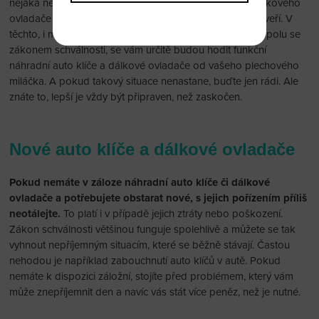
nějaká nepříjemnost v podobě nefungujícího klíče či dálkového
ovladače od vašeho auta, nebo třeba zabouchnutých dveří. V
těchto, i mnoha dalších situací, které vymyslí sám život, spolu se
zákonem schválnosti, se vám určitě budou hodit funkční
náhradní auto klíče a dálkové ovladače od vašeho plechového
miláčka. A pokud takový situace nenastane, buďte jen rádi. Ale
znáte to, lepší je vždy být připraven, než zaskočen.
Nové auto klíče a dálkové ovladače
Pokud nemáte v záloze náhradní auto klíče či dálkové
ovladače a potřebujete obstarat nové, s jejich pořízením příliš
neotálejte.
To platí i v případě jejich ztráty nebo poškození.
Zákon schválnosti většinou funguje spolehlivě a můžete se tak
vyhnout nepříjemným situacím, které se běžně stávají. Častou
nehodou je například zabouchnutí auto klíčů v autě. Pokud
nemáte k dispozici záložní, stojíte před problémem, který vám
může znepříjemnit den a navíc vás stát více peněz, než je nutné.