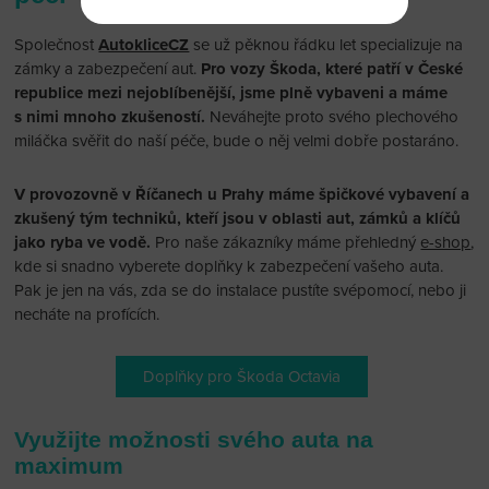
Společnost
AutokliceCZ
se už pěknou řádku let specializuje na
zámky a zabezpečení aut.
Pro vozy Škoda, které patří v České
republice mezi nejoblíbenější, jsme plně vybaveni a máme
s nimi mnoho zkušeností.
Neváhejte proto svého plechového
miláčka svěřit do naší péče, bude o něj velmi dobře postaráno.
V provozovně v Říčanech u Prahy máme špičkové vybavení a
zkušený tým techniků, kteří jsou v oblasti aut, zámků a klíčů
jako ryba ve vodě.
Pro naše zákazníky máme přehledný
e-shop
,
kde si snadno vyberete doplňky k zabezpečení vašeho auta.
Pak je jen na vás, zda se do instalace pustíte svépomocí, nebo ji
necháte na profících.
Doplňky pro Škoda Octavia
Využijte možnosti svého auta na
maximum