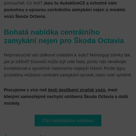
porouchat. Co teď?
Jsou tu AutokliceCZ a ochotně vám
pomohou s opravou centrálního zamykání nejen u modelů
vozů Škoda Octavia.
Bohatá nabídka centrálního
zamykání nejen pro Škoda Octavia
Neposlouchá vás dálkové ovládání k autu? Nereagují zámky tak,
jak je běžné? Důvodů může být celá řada, proto nás neváhejte
kontaktovat a společně nalezneme nejlepší řešení. Podle typu
problému můžeme centrální zamykání opravit, nebo celé vyměnit.
Pracujeme s více než
šesti desítkami značek vozů
, mezi
kterými samozřejmě nechybí oblíbená Škoda Octavia a další
modely.
Chci nezávaznou kalkulaci