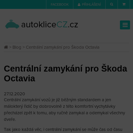
FACEBOOK
PŘIHLÁŠENÍ
>
Blog
> Centrální zamykání pro Škoda Octavia
Centrální zamykání pro Škoda
Octavia
27.12.2020
Centrální zamykání vozů je již běžným standardem a jen
málokterý řidič by dobrovolně z této komfortní vychytávky
přecházel zpět k tomu, aby ručně zamykal a odemykal všechny
dveře.
Tak jako každá věc, i centrální zamykání se může čas od času