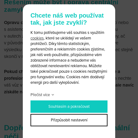
Řešením může být i oprava centrální
zamykání
Chcete náš web používat
tak, jak jste zvyklí?
Opravu centrálního zamykání
můžete zkusit svépomocí nebo
s asistencí ochotného kamaráda, který má s elektronikou
K tomu potřebujeme váš souhlas s využitím
v autech zkušenosti. Praxe nám však říká, že tyto postupy, ač
cookies
, které se ukládají ve vašem
v původním plánu mají ušetřit majiteli vozu peníze, stojí ve
prohlížeči. Díky těmto statistickým,
výsledku více peněz i starostí a často tyto opravy nakonec stejně
preferenčním a reklamním cookies zjistíme,
jak náš web používáte, přizpůsobíme vám
skončí v našem servisu.
zobrazené informace a nebudeme vás
obtěžovat nerelevantní reklamou. Můžete
Pokud chcete mít opravu centrálního zamykání rychle a
také pokračovat pouze s cookies nezbytnými
pro fungování webu. Cookies nám dodávají
profesionálně vyřízenou, neváhejte nás kontaktovat
a nechte
energii pro další vylepšování.
váš vůz v naší péči.
Budete mít nejen vše bez starostí, ale navíc
získáte na naše služby záruku.
Přečíst více
Souhlasím a pokračovat
Objednat opravu zamykání
Přizpůsobit nastavení
Dopřejte vašemu auto profesionální
péči