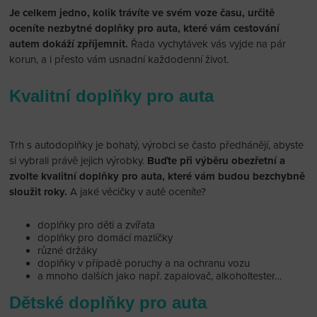
Je celkem jedno, kolik trávíte ve svém voze času, určitě
oceníte nezbytné doplňky pro auta, které vám cestování
autem dokáží zpříjemnit.
Řada vychytávek vás vyjde na pár
korun, a i přesto vám usnadní každodenní život.
Kvalitní doplňky pro auta
Trh s autodoplňky je bohatý, výrobci se často předhánějí, abyste
si vybrali právě jejich výrobky.
Buďte při výběru obezřetní a
zvolte kvalitní doplňky pro auta, které vám budou bezchybně
sloužit roky.
A jaké věcičky v autě oceníte?
doplňky pro děti a zvířata
doplňky pro domácí mazlíčky
různé držáky
doplňky v případě poruchy a na ochranu vozu
a mnoho dalších jako např. zapalovač, alkoholtester…
Dětské doplňky pro auta