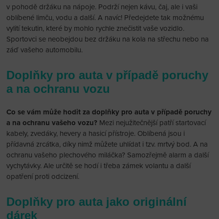
v pohodě držáku na nápoje. Podrží nejen kávu, čaj, ale i vaši
oblíbené limču, vodu a další. A navíc! Předejdete tak možnému
vylití tekutin, které by mohlo rychle znečistit vaše vozidlo.
Sportovci se neobejdou bez držáku na kola na střechu nebo na
záď vašeho automobilu.
Doplňky pro auta v případě poruchy
a na ochranu vozu
Co se vám může hodit za doplňky pro auta v případě poruchy
a na ochranu vašeho vozu?
Mezi nejužitečnější patří startovací
kabely, zvedáky, hevery a hasicí přístroje. Oblíbená jsou i
přídavná zrcátka, díky nimž můžete uhlídat i tzv. mrtvý bod. A na
ochranu vašeho plechového miláčka? Samozřejmě alarm a další
vychytávky. Ale určitě se hodí i třeba zámek volantu a další
opatření proti odcizení.
Doplňky pro auta jako originální
dárek