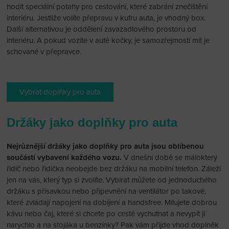
hodit speciální potahy pro cestování, které zabrání znečištění
interiéru. Jestliže volíte přepravu v kufru auta, je vhodný box.
Další alternativou je oddělení zavazadlového prostoru od
interiéru. A pokud vozíte v autě kočky, je samozřejmostí mít je
schované v přepravce.
Vybrat doplňky pro auta
Držáky jako doplňky pro auta
Nejrůznější držáky jako doplňky pro auta jsou oblíbenou
součástí vybavení každého vozu.
V dnešní době se málokterý
řidič nebo řidička neobejde bez držáku na mobilní telefon. Záleží
jen na vás, který typ si zvolíte. Vybírat můžete od jednoduchého
držáku s přísavkou nebo připevnění na ventilátor po takové,
které zvládají napojení na dobíjení a handsfree. Milujete dobrou
kávu nebo čaj, které si chcete po cestě vychutnat a nevypít ji
narychlo a na stojáka u benzínky? Pak vám přijde vhod doplněk