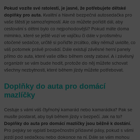
Pokud vozíte své ratolesti, je jasné, že potřebujete dětské
doplňky pro auta.
Kvalitní a hlavně bezpečná autosedačka pro
vaše štěstí je samozřejmostí. Ale co můžete pořídit dál, aby
cestování s dětmi bylo co nejpohodovější? Pokud máte doma
miminko, které se ještě vozí ve vajíčku či dále v protisměru
otočené sedačce, určitě si pořiďte zrcátko, díky němuž uvidíte, co
váš potomek právě provádí. Dále existují závěsné herní panely
přímo do auta, které vaše dítko během cesty zabaví. A i závěsný
organizér se vám bude hodit, protože do něj můžete schovat
všechny nezbytnosti, které během jízdy můžete potřebovat.
Doplňky do auta pro domácí
mazlíčky
Cestuje s vámi váš čtyřnohý kamarád nebo kamarádka? Pak se
musíte postarat, aby byli během jízdy v bezpečí. Jak na to?
Doplňky do auta pro domácí mazlíčky jsou běžně k dostání.
Pro pejsky se vyplatí bezpečnostní přídavné pásy, pokud s vámi
jezdí pod sedačkou nebo dokonce na ní. Dále se vám mohou