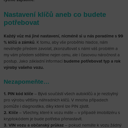
Nastavení klíčů aneb co budete
potřebovat
Každý vůz má jiné nastavení, nicméně si u nás poradíme s 99
% klíčů a zámků
. K tomu, aby vše proběhlo hladce, nám
neváhejte předem zavolat, zkonzultovat s námi váš problém a
my vám předem sdělíme nejen cenu, ale i časovou náročnost a
postup. Jako základní informaci
budeme potřebovat typ a rok
výroby vašeho vozu.
Nezapomeňte…
1. PIN kód klíče
– Bývá součástí všech autoklíčů a je nezbytný
pro výrobu většiny náhradních klíčů. V mnoha případech
pomůže i diagnostika, díky které lze PIN zjistit.
2. Klíče
– Všechny, které k vozu máte – v případě imobilizéru s
kryptokódem je bude potřeba přenastavit.
3. VIN vozu a občanský průkaz
– pokud nemáte k vozu žádný