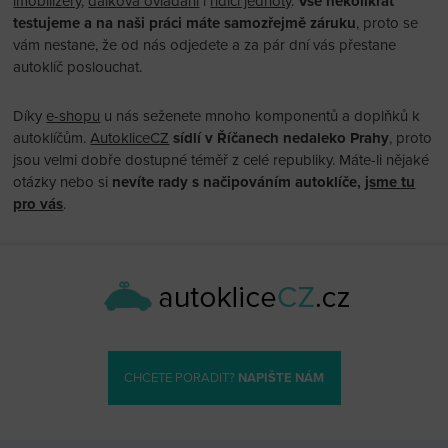
imobilizéry
,
dálková ovládání
i
řídící jednoty
.
Vše několikrát
testujeme a na naši práci máte samozřejmě záruku
, proto se
vám nestane, že od nás odjedete a za pár dní vás přestane
autoklíč poslouchat.
Díky
e-shopu
u nás seženete mnoho komponentů a doplňků k
autoklíčům.
AutokliceCZ
sídlí v Říčanech nedaleko Prahy
, proto
jsou velmi dobře dostupné téměř z celé republiky. Máte-li nějaké
otázky nebo si
nevíte rady s načipováním autoklíče,
jsme tu
pro vás
.
CHCETE PORADIT?
NAPIŠTE NÁM