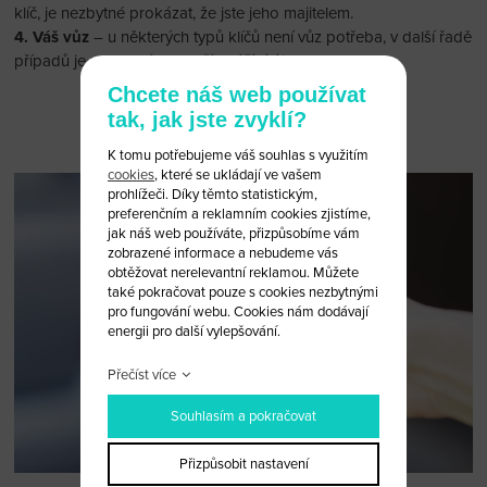
klíč, je nezbytné prokázat, že jste jeho majitelem.
4. Váš vůz
– u některých typů klíčů není vůz potřeba, v další řadě
případů je nezbytný pro seřízení řídící jednotky.
Chcete náš web používat
tak, jak jste zvyklí?
Chci se objednat
K tomu potřebujeme váš souhlas s využitím
cookies
, které se ukládají ve vašem
prohlížeči. Díky těmto statistickým,
preferenčním a reklamním cookies zjistíme,
jak náš web používáte, přizpůsobíme vám
zobrazené informace a nebudeme vás
obtěžovat nerelevantní reklamou. Můžete
také pokračovat pouze s cookies nezbytnými
pro fungování webu. Cookies nám dodávají
energii pro další vylepšování.
Přečíst více
Souhlasím a pokračovat
Přizpůsobit nastavení