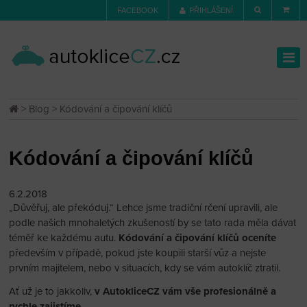
FACEBOOK
PŘIHLÁŠENÍ
>
Blog
> Kódování a čipování klíčů
Kódování a čipování klíčů
6.2.2018
„Důvěřuj, ale překóduj.“ Lehce jsme tradiční rčení upravili, ale
podle našich mnohaletých zkušeností by se tato rada měla dávat
téměř ke každému autu.
Kódování a čipování klíčů oceníte
především v případě, pokud jste koupili starší vůz a nejste
prvním majitelem, nebo v situacích, kdy se vám autoklíč ztratil.
Ať už je to jakkoliv,
v AutokliceCZ vám vše profesionálně a
rychle zajistíme
.