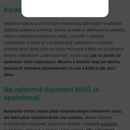
Kódování klíčů svépomocí?
Moderní auta jsou plná chytré elektroniky, která jejich majitelům
zajišťuje příjemný komfort. Jedná se však o velmi jemné systémy,
které v některých případech může „rozladit“ i vyndání
autobaterie. Denně se v AutokliceCZ setkáváme s různými
příběhy, proč dané klíče od vozu nefungují a také se dozvídáme
mnoho zajímavých „babských rad“, které radí,
jak se pustit do
kódování klíčů svépomocí
.
Mnoho z klientů však po těchto
pokusech nechává překódování na nás a šetří si tak čas i
stres.
Na odborné čipování klíčů je
spolehnutí
Autoklíče chrání nejen před neoprávněným otevřením vozu,
ale také před nastartováním cizí osobou
. Máme veškeré
profesionální vybavení, abychom vyrobili a nastavili
autoklíče
,