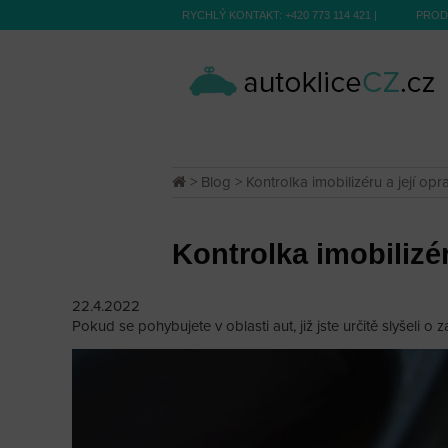
RYCHLÝ KONTAKT:
+420 773 114 421
|
PROD
>
Blog
> Kontrolka imobilizéru a její opr
Kontrolka imobilizér
22.4.2022
Pokud se pohybujete v oblasti aut, již jste určitě slyšeli o 