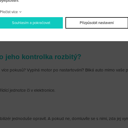
vylepšování.
or se nenastartuje.
v případě, že s ním nejezdíte čas
stačí při rozsvícení kontrolky klí
Přečíst více
m, nemohl auto nastartovat a
problém objevuje čím dál častěji
Souhlasím a pokračovat
Přizpůsobit nastavení
o jeho kontrolka rozbitý?
na více pokusů? Vypíná motor po nastartování? Bliká auto mimo vaše p
dící jednotce či v elektronice.
obilizér jednoduše opravit. A pokud ne, domluvíte se s nimi, zda jej vy