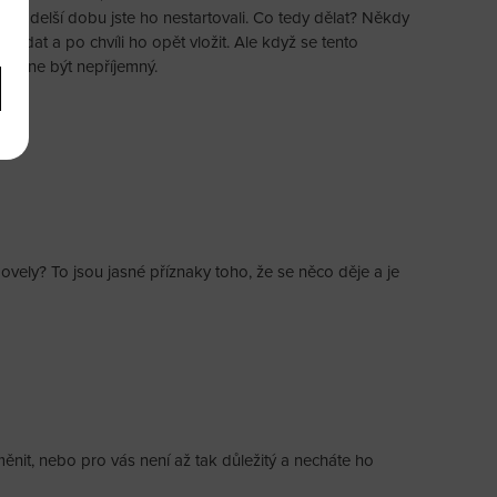
to a delší dobu jste ho nestartovali. Co tedy dělat? Někdy
č vyndat a po chvíli ho opět vložit. Ale když se tento
, začne být nepříjemný.
ovely? To jsou jasné příznaky toho, že se něco děje a je
měnit, nebo pro vás není až tak důležitý a necháte ho