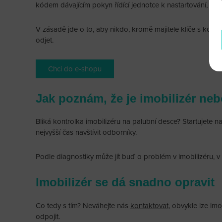
kódem dávajícím pokyn řídící jednotce k nastartování, mot
V zásadě jde o to, aby nikdo, kromě majitele klíče s kóde
odjet.
Chci do e-shopu
Jak poznám, že je imobilizér neb
Bliká kontrolka imobilizéru na palubní desce? Startujete 
nejvyšší čas navštívit odborníky.
Podle diagnostiky může jít buď o problém v imobilizéru, v ří
Imobilizér se dá snadno opravit
Co tedy s tím? Neváhejte nás
kontaktovat
, obvykle lze im
odpojit.