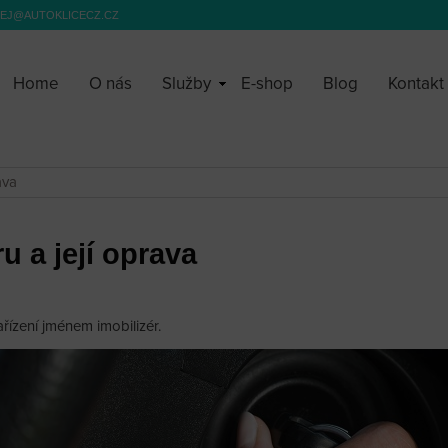
EJ@AUTOKLICECZ.CZ
Home
O nás
Služby
E-shop
Blog
Kontakt
ava
u a její oprava
zařízení jménem imobilizér.