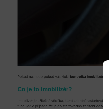
Pokud ne, nebo pokud vás zlobí
kontrolka imobilizéru
, 
Co je to imobilizér?
Imobilizér je užitečná věcička, která zabrání nastartování 
funguje? V případě, že je do startovacího zařízení vložen kl