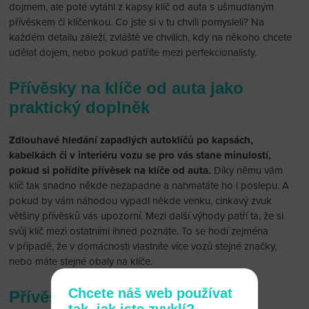
dojmem, ale poté vytáhl z kapsy klíč od auta s ušmudlaným
přívěskem či klíčenkou. Co jste si v tu chvíli pomysleli? Na
každém detailu záleží, zvláště ve chvílích, kdy na někoho chcete
udělat dojem, nebo pokud patříte mezi perfekcionalisty.
Přívěsky na klíče od auta jako
praktický doplněk
Zdlouhavé hledání zapadlých autoklíčů po kapsách,
kabelkách či v interiéru vozu se pro vás stane minulostí,
pokud si pořídíte přívěsek na klíče od auta.
Díky němu vám
klíč tak snadno někde nezapadne a nahmatáte ho i poslepu. A
pokud by vám náhodou vypadl někde venku, cinkavý zvuk
většiny přívěsků vás upozorní. Mezi další výhody patří ta, že si
svůj klíč mezi ostatními ihned poznáte. To se hodí zejména
v případě, že v domácnosti vlastníte více vozů stejné značky,
nebo máte stejné obaly na klíče.
Chcete náš web používat
Přívěsky na klíče od auta pro