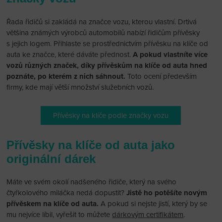
Řada řidičů si zakládá na značce vozu, kterou vlastní. Drtivá
většina známých výrobců automobilů nabízí řidičům přívěsky
s jejich logem. Přihlaste se prostřednictvím přívěsku na klíče od
auta ke značce, které dáváte přednost.
A pokud vlastníte více
vozů různých značek, díky přívěskům na klíče od auta hned
poznáte, po kterém z nich sáhnout.
Toto ocení především
firmy, kde mají větší množství služebních vozů.
Přívěsky na klíče podle značky vozu
Přívěsky na klíče od auta jako
originální dárek
Máte ve svém okolí nadšeného řidiče, který na svého
čtyřkolového miláčka nedá dopustit?
Jistě ho potěšíte novým
přívěskem na klíče od auta.
A pokud si nejste jistí, který by se
mu nejvíce líbil, vyřešit to můžete
dárkovým certifikátem
.