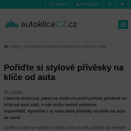
FACEBOOK
PŘIHLÁŠENÍ
>
Blog
> Pořiďte si stylové přívěsky na klíče od auta
Pořiďte si stylové přívěsky na
klíče od auta
10.3.2020
I taková drobnost, jakou se může na první pohled přívěsek na
klíče od auta zdát, o vás může hodně ostatním
napovědět. Vyměňte i vy vaše staré přívěsky na klíče od auta
za nové!
Určitě i vy jste se setkali s někým, kdo na vás působil upraveným