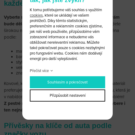
tak, jak jste zvyklí?
každého řidiče
K tomu potřebujeme váš souhlas s využitím
cookies
, které se ukládají ve vašem
Vyberte si ten pravý přívěsek na klíče od auta, který vám
prohlížeči. Díky těmto statistickým,
bude dělat radost.
Vaše klíče si to zaslouží! Na trhu najdete
preferenčním a reklamním cookies zjistíme,
širokou nabídku přívěsků od auta, zvolit si můžete zejména
jak náš web používáte, přizpůsobíme vám
podle:
zobrazené informace a nebudeme vás
obtěžovat nerelevantní reklamou. Můžete
také pokračovat pouze s cookies nezbytnými
materiálu
pro fungování webu. Cookies nám dodávají
barvy
energii pro další vylepšování.
stylu
velikosti
Přečíst více
značky vozu
Souhlasím a pokračovat
Kovové, koženkové nebo jiné? Záleží jen na vás, který materiál
preferujete. Zejména ženy řidičky ocení i variabilitu barev, která je
Přizpůsobit nastavení
v nabídce. Dáváte přednost látkové klíčence? Žádný problém!
Z pestré nabídky přívěsků na klíče od auta si určitě vybere i
ten nejnáročnější řidič.
Přívěsky na klíče od auta podle
značky vozu