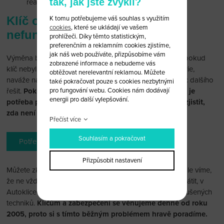
tak, jak jste zvyklí?
reaguje.
Klíč od auta s novou baterií
K tomu potřebujeme váš souhlas s využitím
cookies
, které se ukládají ve vašem
nefunguje. Co teď?
prohlížeči. Díky těmto statistickým,
preferenčním a reklamním cookies zjistíme,
jak náš web používáte, přizpůsobíme vám
Výměna baterie je pouze jedna část opravy. Zpravidla, pokud
zobrazené informace a nebudeme vás
klíč nebyl vybitý dlouho nebo dlouho prázdný bez baterie,
obtěžovat nerelevantní reklamou. Můžete
naváže na původní párování s vozem a není potřeba nic dalšího
také pokračovat pouze s cookies nezbytnými
pro fungování webu. Cookies nám dodávají
řešit.
Pokud ale ani po výměně baterie klíč nereaguje, je
energii pro další vylepšování.
potřeba provést nové spárování s autem, popřípadě zjistit,
zda není problém někde jinde.
Přečíst více
Souhlasím a pokračovat
Potřebuji pomoc
Přizpůsobit nastavení
Můžete zkusit spárovat klíč s autem sami. Z naší praxe ale víme,
že ne vždy se to povede. Proto se na nás neváhejte obrátit, v
AutokliceCZ tento problém během chvilky vyřeší tým zkušených
techniků.
Klíčům a zabezpečení se věnujeme denně od roku
2005, proto si s tímto běžným problémem hravě poradíme.