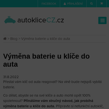
FACEBOOK
PŘIHLÁŠENÍ
>
Blog
> Výměna baterie u klíče do auta
Výměna baterie u klíče do
auta
31.8.2022
Přestal vám klíč od auta reagovat? Na vině bude nejspíš vybitá
baterie.
Co dělat, abyste se na své klíče a auto mohli opět 100%
spolehnout?
Přinášíme vám stručný návod, jak probíhá
výměna baterie u klíče do auta.
Připravte si nefunkční autoklíč,