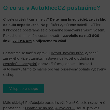
O co se v AutokliceCZ postaráme?
Chcete si ušetřit čas a nervy?
Dejte nám hned
vědět
, že vás klíč
od auta neposlouchá.
Na počkání vyměníme baterii, ověříme
funkčnost a postaráme se o případné spárování s vaším vozem.
Pokud k nám nemáte cestu, nevadí –
zavolejte na naši SOS
linku
773 114 421
a přijedeme za vámi
.
Postaráme se také o opravu i
výrobu nového klíče
, vyndání
zaseklého klíče v zámku, nastavení dálkového ovládání a
centrálního zamykání
, opravu řídících jednotek i instalaci
autoalarmů
. Mimo to máme pro vás připravený bohatě vybavený
e-shop.
Vstup do e-shopu
Máte otázky? Potřebujete poradit s výběrem? Chcete nezávazně
poptat cenu?
Obraťte se na nás
,
AutokliceCZ
jsou tu pro vás.