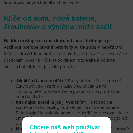
šroubovák, novou baterii a jdeme na to.
Klíče od auta, nová baterie,
šroubovák a výměna může začít
Na trhu existuje celá řada klíčů od auta, do kterých je
většinou potřeba plochá baterie typu CR2032 v napětí 3 V.
Můžete zkusit i jinou hodnotou baterie, ale nejspíš se nesetkáte s
úspěchem. Ideálně klíč šroubovákem rozdělejte a pořiďte
stejnou baterii, která je v klíči použita.
Jak klíč od auta rozdělat?
Po vystřelení klíče se objeví
úzký otvor, do kterého vložíte šroubovák a kryt
„rozloupnete“ od sebe. Dejte pozor, ať si kryt od klíče
nepoškrábete.
Kde najdu baterii a jak ji vyměním?
Po rozdělání
sundejte část s tlačítky, pod kterými je uložená baterie.
Baterii vyjměte a vložte novou – důležité je zachovat stejné
umístění baterie, tedy + a -. Následně opět poskládejte klíč
do původní podoby a plastový obal zacvakněte.
Chcete náš web používat
Mám hotovo!
V tom případě vyzkoušejte, zda klíč správně