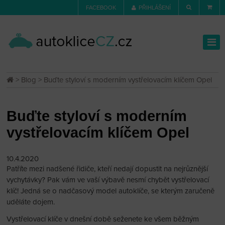
FACEBOOK
PŘIHLÁŠENÍ
>
Blog
> Buďte styloví s moderním vystřelovacím klíčem Opel
Buďte styloví s moderním
vystřelovacím klíčem Opel
10.4.2020
Patříte mezi nadšené řidiče, kteří nedají dopustit na nejrůznější
vychytávky? Pak vám ve vaší výbavě nesmí chybět vystřelovací
klíč! Jedná se o nadčasový model autoklíče, se kterým zaručeně
uděláte dojem.
Vystřelovací klíče v dnešní době seženete ke všem běžným