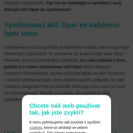
značkám automobilů.
Tak na nic nečekejte a vyměňte i svůj
stávající klíč Opel za vystřelovací!
Vystřelovací klíč Opel ke každému
typu vozu
Vystřelovací klíče lze pořídit ke každému vozidlu, které disponuje
elektrickým zapojením. To znamená, že pokud vaše auto Opel
otevíráte pomocí centrálního zamykání,
nic vám nebrání v tom,
pořídit si k němu vystřelovací klíč Opel
. Máte dálkové
ovládání? Předběhněte strýčka příhodu! Může se vám hodit mít
v záloze vystřelovací klíč, který můžete využít v případě, že vám
přestane fungovat. Pokud vlastníte starší typ vozu, není na čase
ho modernizovat? Nechte si poradit, vše potřebné vám
vysvětlíme a bez starostí namontujeme.
Chcete náš web používat
tak, jak jste zvyklí?
AutokliceCZ
K tomu potřebujeme váš souhlas s využitím
cookies
, které se ukládají ve vašem
prohlížeči. Díky těmto statistickým,