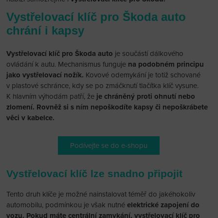
Vystřelovací klíč pro Škoda auto
chrání i kapsy
Vystřelovací klíč pro Škoda auto
je součástí dálkového
ovládání k autu. Mechanismus funguje
na podobném principu
jako vystřelovací nožík.
Kovové odemykání je totiž schované
v plastové schránce, kdy se po zmáčknutí tlačítka klíč vysune.
K hlavním výhodám patří, že
je chráněný proti ohnutí nebo
zlomení. Rovněž si s ním nepoškodíte kapsy či nepoškrábete
věci v kabelce.
Podívejte se do e-shopu
Vystřelovací klíč lze snadno připojit
Tento druh klíče je možné nainstalovat téměř do jakéhokoliv
automobilu, podmínkou je však nutné
elektrické zapojení do
vozu. Pokud máte centrální zamykání, vystřelovací klíč pro