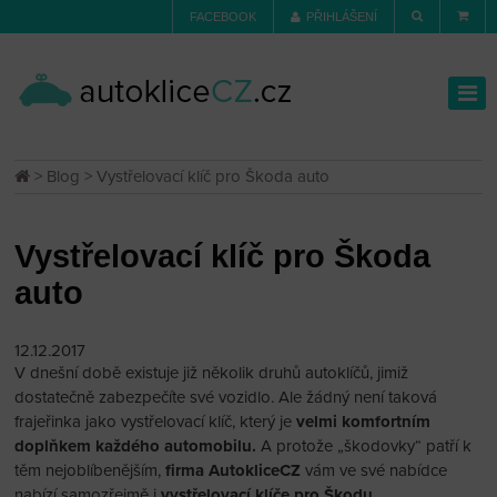
FACEBOOK
PŘIHLÁŠENÍ
>
Blog
> Vystřelovací klíč pro Škoda auto
Vystřelovací klíč pro Škoda
auto
12.12.2017
V dnešní době existuje již několik druhů autoklíčů, jimiž
dostatečně zabezpečíte své vozidlo. Ale žádný není taková
frajeřinka jako vystřelovací klíč, který je
velmi komfortním
doplňkem každého automobilu.
A protože „škodovky“ patří k
těm nejoblíbenějším,
firma AutokliceCZ
vám ve své nabídce
nabízí samozřejmě i
vystřelovací klíče pro Škodu.