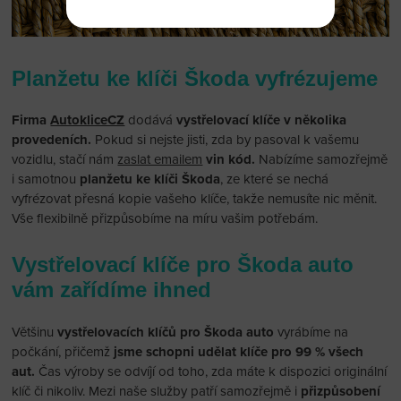
Planžetu ke klíči Škoda vyfrézujeme
Firma
AutokliceCZ
dodává
vystřelovací klíče v několika
provedeních.
Pokud si nejste jisti, zda by pasoval k vašemu
vozidlu, stačí nám
zaslat emailem
vin kód.
Nabízíme samozřejmě
i samotnou
planžetu ke klíči Škoda
, ze které se nechá
vyfrézovat přesná kopie vašeho klíče, takže nemusíte nic měnit.
Vše flexibilně přizpůsobíme na míru vašim potřebám.
Vystřelovací klíče pro Škoda auto
vám zařídíme ihned
Většinu
vystřelovacích klíčů pro Škoda auto
vyrábíme na
počkání, přičemž
jsme schopni udělat klíče pro 99 % všech
aut.
Čas výroby se odvíjí od toho, zda máte k dispozici originální
klíč či nikoliv. Mezi naše služby patří samozřejmě i
přizpůsobení