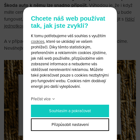
Škoda auto k němu lze snadno připojit.
Výhodou je, že i když
máte centrální zamykání na dálkové ovládání, klíč k němu bude
Chcete náš web používat
fungovat, i když je nefunkční. I tak je ale nutné ho propojit s
řídící
tak, jak jste zvyklí?
jednotkou
.
K tomu potřebujeme váš souhlas s využitím
A v případě, že máte starší model? I s tím vám rádi poradíme.
cookies
, které se ukládají ve vašem
prohlížeči. Díky těmto statistickým,
Neváhejte nás
kontaktovat
.
preferenčním a reklamním cookies zjistíme,
jak náš web používáte, přizpůsobíme vám
zobrazené informace a nebudeme vás
obtěžovat nerelevantní reklamou. Můžete
také pokračovat pouze s cookies nezbytnými
pro fungování webu. Cookies nám dodávají
energii pro další vylepšování.
Přečíst více
Souhlasím a pokračovat
Přizpůsobit nastavení