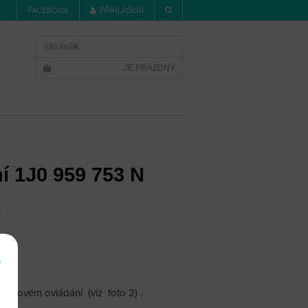
FACEBOOK
PŘIHLÁŠENÍ
Váš košík
JE PRÁZDNÝ
í 1J0 959 753 N
í
e
dálkovém ovládání (viz foto 2) .