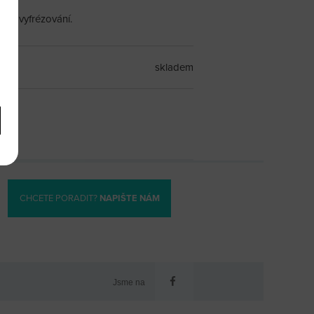
J. a vyfrézování.
skladem
CHCETE PORADIT?
NAPIŠTE NÁM
Jsme na