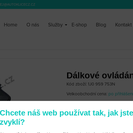
EJ@AUTOKLICECZ.CZ
Home
O nás
Služby
E-shop
Blog
Kontakt
Dálkové ovládán
Kód zboží: 1J0 959 753N
Velkoobchodní cena:
po přihlášen
1 250 Kč
Chcete náš web používat tak, jak jst
zvyklí?
Objednací číslo najdete na vašem 