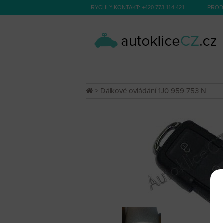
RYCHLÝ KONTAKT:
+420 773 114 421
|
PROD
> Dálkové ovládání 1J0 959 753 N