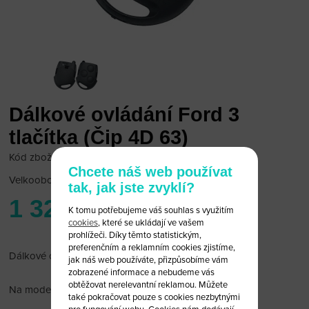
Dálkové ovládání Ford 3
tlačítka (Čip 4D 63)
Kód zboží: Ford D/63
Chcete náš web používat
Velkoobchodní cena:
po přihlášení
tak, jak jste zvyklí?
1 320 Kč
K tomu potřebujeme váš souhlas s využitím
cookies
, které se ukládají ve vašem
prohlížeči. Díky těmto statistickým,
preferenčním a reklamním cookies zjistíme,
Dálkové ovládání Ford s čipem immobiliseru (4D 63)
jak náš web používáte, přizpůsobíme vám
zobrazené informace a nebudeme vás
obtěžovat nerelevantní reklamou. Můžete
Na modely:
také pokračovat pouze s cookies nezbytnými