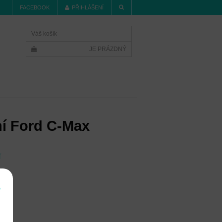
FACEBOOK
PŘIHLÁŠENÍ
Váš košík
JE PRÁZDNÝ
ní Ford C-Max
í
e
Max