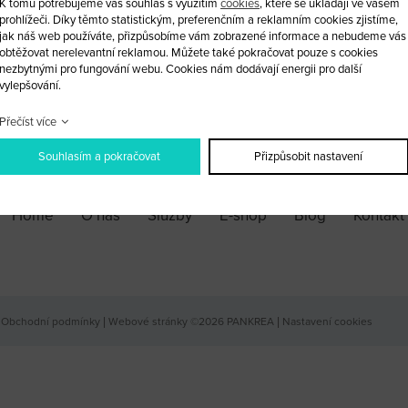
K tomu potřebujeme váš souhlas s využitím
cookies
, které se ukládají ve vašem
prohlížeči. Díky těmto statistickým, preferenčním a reklamním cookies zjistíme,
jak náš web používáte, přizpůsobíme vám zobrazené informace a nebudeme vás
ks
obtěžovat nerelevantní reklamou. Můžete také pokračovat pouze s cookies
nezbytnými pro fungování webu. Cookies nám dodávají energii pro další
vylepšování.
PŘIDAT DO KOŠÍKU
Přečíst více
Souhlasím a pokračovat
Přizpůsobit nastavení
Home
O nás
Služby
E-shop
Blog
Kontakt
Obchodní podmínky
|
Webové stránky ©2026 PANKREA
|
Nastavení cookies