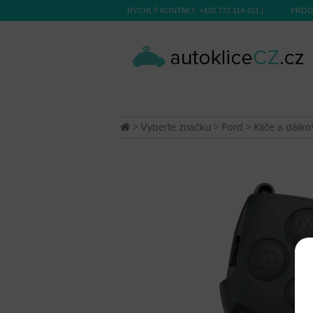
RYCHLÝ KONTAKT:
+420 773 114 421
|
PROD
>
Vyberte značku
>
Ford
>
Klíče a dálko