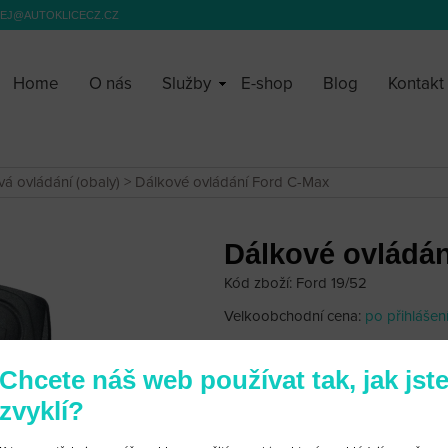
EJ@AUTOKLICECZ.CZ
Home
O nás
Služby
E-shop
Blog
Kontakt
vá ovládání (obaly)
> Dálkové ovládání Ford C-Max
Dálkové ovládá
Kód zboží: Ford 19/52
Velkoobchodní cena:
po přihlášen
350 Kč
Chcete náš web používat tak, jak jst
zvyklí?
Obal dálkového ovládání Ford C-