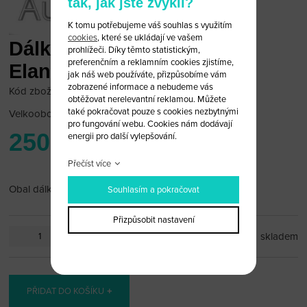
tak, jak jste zvyklí?
K tomu potřebujeme váš souhlas s využitím
cookies
, které se ukládají ve vašem
Dálkové ovládání Hyundai
prohlížeči. Díky těmto statistickým,
preferenčním a reklamním cookies zjistíme,
Elantra
jak náš web používáte, přizpůsobíme vám
zobrazené informace a nebudeme vás
Kód zboží: Hyundai 6/16
obtěžovat nerelevantní reklamou. Můžete
také pokračovat pouze s cookies nezbytnými
Velkoobchodní cena:
po přihlášení
pro fungování webu. Cookies nám dodávají
250 Kč
energii pro další vylepšování.
Přečíst více
Obal dálkového ovládání Hyundai Elantra 2 tlačítka
Souhlasím a pokračovat
Přizpůsobit nastavení
ks
skladem
PŘIDAT DO KOŠÍKU