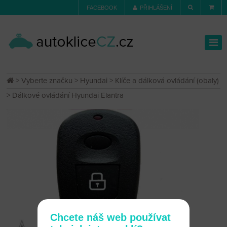
FACEBOOK
PŘIHLÁŠENÍ
>
Vyberte značku
>
Hyundai
>
Klíče a dálková ovládání (obaly)
> Dálkové ovládání Hyundai Elantra
Chcete náš web používat