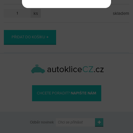
ks
skladem
PŘIDAT DO KOŠÍKU
CHCETE PORADIT?
NAPIŠTE NÁM
Odběr novinek