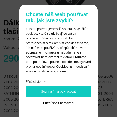
Chcete náš web používat
tak, jak jste zvyklí?
Dálkové ovládání Nissan 3
K tomu potřebujeme váš souhlas s využitím
tlačítka (obal)
cookies
, které se ukládají ve vašem
prohlížeči. Díky těmto statistickým,
Kód zboží: Nissan 23
preferenčním a reklamním cookies zjistíme,
Velkoobchodní cena:
po přihlášení
jak náš web používáte, přizpůsobíme vám
zobrazené informace a nebudeme vás
290 Kč
obtěžovat nerelevantní reklamou. Můžete
také pokračovat pouze s cookies nezbytnými
pro fungování webu. Cookies nám dodávají
energii pro další vylepšování.
Dálkové ovládání Nissan 3 tlačítka (obal) 2003 2004 2005 2006
2007 2008 2009 ARMADA 2002 2003 2004 FRONTIER 2003
Přečíst více
2004 2005 2006 2007 MURANO 2002 2003 2004 2005
Souhlasím a pokračovat
PATHFINDER 2004 2005 2006 2007 2008 2009 QUEST 2004
2005 2006 2007 2008 2009 TITAN 2002 2003 2004 XTERRA
Přizpůsobit nastavení
INFINITI Applications 2003 2004 2005 2006 2007 FX35 2003
2004 2005 2006 FX45 2002 2003 2004 QX4