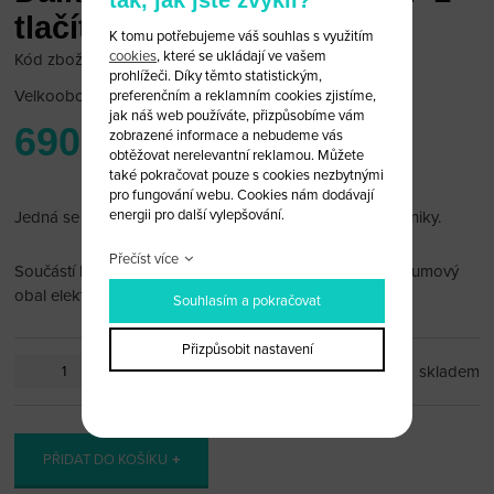
tlačítko (obal)
K tomu potřebujeme váš souhlas s využitím
cookies
, které se ukládají ve vašem
Kód zboží: Toy B/50
prohlížeči. Díky těmto statistickým,
Velkoobchodní cena:
po přihlášení
preferenčním a reklamním cookies zjistíme,
jak náš web používáte, přizpůsobíme vám
690 Kč
zobrazené informace a nebudeme vás
obtěžovat nerelevantní reklamou. Můžete
také pokračovat pouze s cookies nezbytnými
pro fungování webu. Cookies nám dodávají
energii pro další vylepšování.
Jedná se pouze o obal, bez čipu immobiliseru a elektroniky.
Přečíst více
Součástí balení jsou 3 plastová tlačítka a těsnící menší gumový
obal elektroniky.
Souhlasím a pokračovat
Přizpůsobit nastavení
ks
skladem
PŘIDAT DO KOŠÍKU