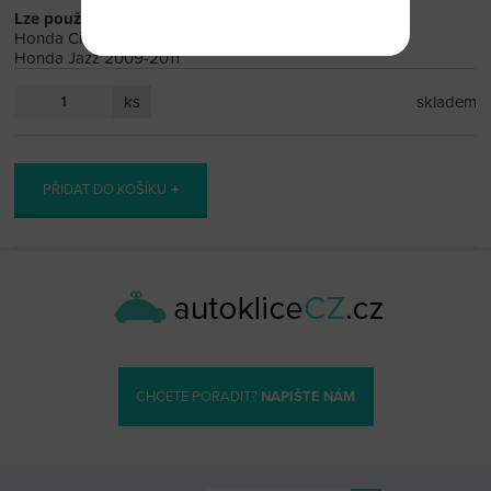
Lze použít na Modely:
Honda Civic (2006 - 2011)
Honda Jazz 2009-2011
ks
skladem
PŘIDAT DO KOŠÍKU
CHCETE PORADIT?
NAPIŠTE NÁM