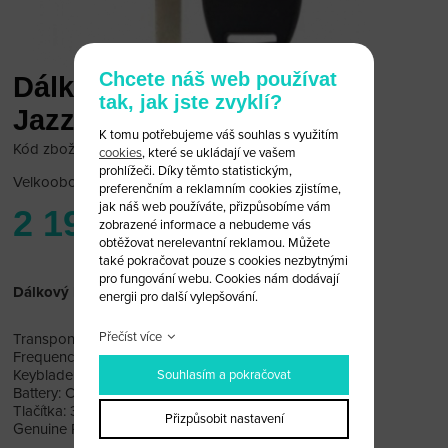
Chcete náš web používat
Dálkový klíč Honda Civic,
tak, jak jste zvyklí?
Jazz, 433 MHz
K tomu potřebujeme váš souhlas s využitím
Kód zboží: HNRK03
cookies
, které se ukládají ve vašem
prohlížeči. Díky těmto statistickým,
Velkoobchodní cena:
po přihlášení
preferenčním a reklamním cookies zjistíme,
jak náš web používáte, přizpůsobíme vám
2 190 Kč
zobrazené informace a nebudeme vás
obtěžovat nerelevantní reklamou. Můžete
také pokračovat pouze s cookies nezbytnými
pro fungování webu. Cookies nám dodávají
Dálkový klíč Honda , 3 tlačítka, Civic, Jazz, 433 MHz
energii pro další vylepšování.
Přečíst více
Transponder: ID46 - Pcf7961 (Password Manchester)
Frequence: 433Mhz
Keyblade: HON66
Souhlasím a pokračovat
Battery: CR1616
Tlačítka: 3 tlačítka, zamknutí, odemknutí a kufr.
Přizpůsobit nastavení
Genuine Part Number: 35111SMG305