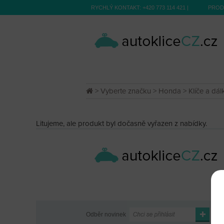
RYCHLÝ KONTAKT:
+420 773 114 421
|
PROD
>
Vyberte značku
>
Honda
>
Klíče a dá
Litujeme, ale produkt byl dočasně vyřazen z nabídky.
Odběr novinek