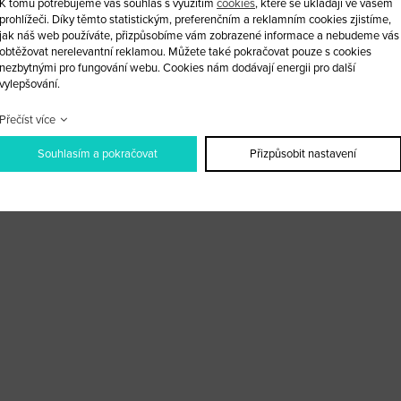
K tomu potřebujeme váš souhlas s využitím
cookies
, které se ukládají ve vašem
prohlížeči. Díky těmto statistickým, preferenčním a reklamním cookies zjistíme,
jak náš web používáte, přizpůsobíme vám zobrazené informace a nebudeme vás
obtěžovat nerelevantní reklamou. Můžete také pokračovat pouze s cookies
nezbytnými pro fungování webu. Cookies nám dodávají energii pro další
vylepšování.
Přečíst více
Souhlasím a pokračovat
Přizpůsobit nastavení