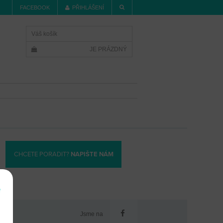
FACEBOOK
PŘIHLÁŠENÍ
Váš košík
JE PRÁZDNÝ
CHCETE PORADIT?
NAPIŠTE NÁM
e
Jsme na