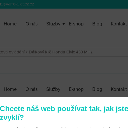
EJ@AUTOKLICECZ.CZ
Home
O nás
Služby
E-shop
Blog
Kontakt
lková ovládání
> Dálkový klíč Honda Civic 433 MHz
Home
O nás
Služby
E-shop
Blog
Kontakt
Chcete náš web používat tak, jak jst
zvyklí?
Obchodní podmínky
|
Webové stránky ©2026 PANKREA
|
Nastavení cookies