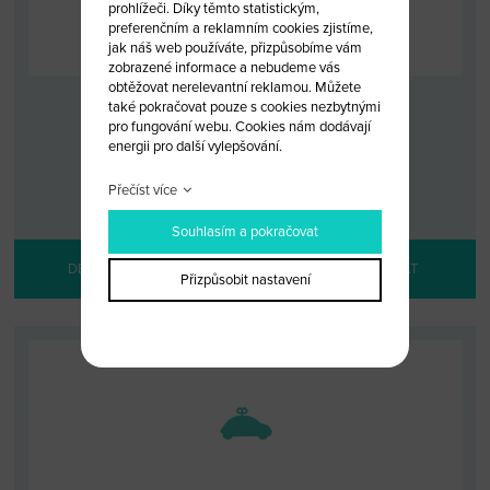
prohlížeči. Díky těmto statistickým,
preferenčním a reklamním cookies zjistíme,
jak náš web používáte, přizpůsobíme vám
zobrazené informace a nebudeme vás
obtěžovat nerelevantní reklamou. Můžete
také pokračovat pouze s cookies nezbytnými
DÁRKOVÝ POUKAZ V HODNOTĚ 1000 KČ
pro fungování webu. Cookies nám dodávají
energii pro další vylepšování.
KÓD: DAR 1000
MALOOBCHODNÍ CENA: 1 000 KČ
Přečíst více
VELKOOBCHODNÍ CENA:
PO PŘIHLÁŠENÍ
Souhlasím a pokračovat
DETAIL PRODUKTU
NELZE OBJEDNAT
Přizpůsobit nastavení