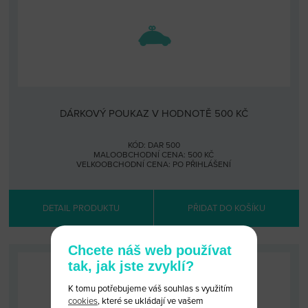
DÁRKOVÝ POUKAZ V HODNOTĚ 500 KČ
KÓD: DAR 500
MALOOBCHODNÍ CENA: 500 KČ
VELKOOBCHODNÍ CENA:
PO PŘIHLÁŠENÍ
DETAIL PRODUKTU
PŘIDAT DO KOŠÍKU
Chcete náš web používat
tak, jak jste zvyklí?
K tomu potřebujeme váš souhlas s využitím
cookies
, které se ukládají ve vašem