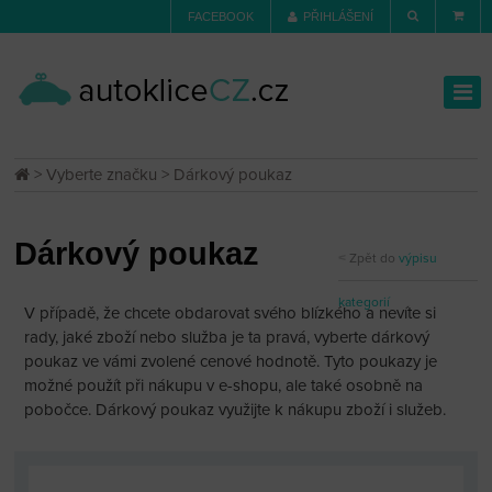
FACEBOOK
PŘIHLÁŠENÍ
>
Vyberte značku
> Dárkový poukaz
Dárkový poukaz
Zpět do
výpisu
kategorií
V případě, že chcete obdarovat svého blízkého a nevíte si
rady, jaké zboží nebo služba je ta pravá, vyberte dárkový
poukaz ve vámi zvolené cenové hodnotě. Tyto poukazy je
možné použít při nákupu v e-shopu, ale také osobně na
pobočce. Dárkový poukaz využijte k nákupu zboží i služeb.