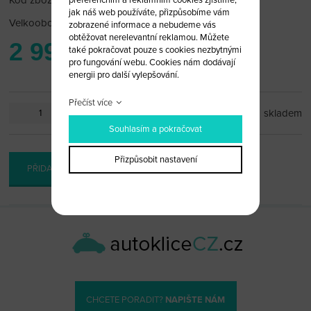
Kód zboží: DECODER 21
jak náš web používáte, přizpůsobíme vám
Velkoobchodní cena:
po přihlášení
zobrazené informace a nebudeme vás
obtěžovat nerelevantní reklamou. Můžete
2 999 Kč
také pokračovat pouze s cookies nezbytnými
pro fungování webu. Cookies nám dodávají
energii pro další vylepšování.
Přečíst více
ks
skladem
Souhlasím a pokračovat
Přizpůsobit nastavení
PŘIDAT DO KOŠÍKU
CHCETE PORADIT?
NAPIŠTE NÁM