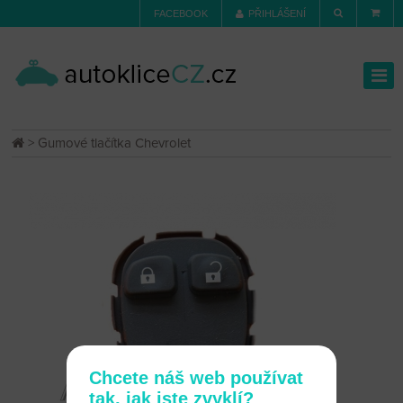
FACEBOOK
PŘIHLÁŠENÍ
> Gumové tlačítka Chevrolet
Chcete náš web používat
tak, jak jste zvyklí?