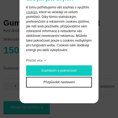
K tomu potřebujeme váš souhlas s využitím
cookies
, které se ukládají ve vašem
prohlížeči. Díky těmto statistickým,
Gumové tlačítka Chevrolet
preferenčním a reklamním cookies zjistíme,
jak náš web používáte, přizpůsobíme vám
Kód zboží: Chevrolet 16/17
zobrazené informace a nebudeme vás
obtěžovat nerelevantní reklamou. Můžete
Velkoobchodní cena:
po přihlášení
také pokračovat pouze s cookies nezbytnými
pro fungování webu. Cookies nám dodávají
150 Kč
energii pro další vylepšování.
Přečíst více
Gumové tlačítka Chevrolet
Souhlasím a pokračovat
Přizpůsobit nastavení
ks
skladem
PŘIDAT DO KOŠÍKU