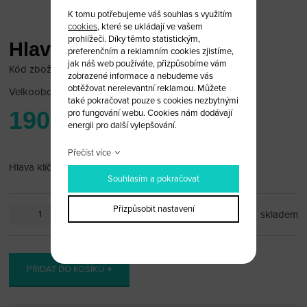
K tomu potřebujeme váš souhlas s využitím
cookies
, které se ukládají ve vašem
prohlížeči. Díky těmto statistickým,
Hlava klíče Opel
preferenčním a reklamním cookies zjistíme,
jak náš web používáte, přizpůsobíme vám
Kód zboží: Opel 19
zobrazené informace a nebudeme vás
obtěžovat nerelevantní reklamou. Můžete
Velkoobchodní cena:
po přihlášení
také pokračovat pouze s cookies nezbytnými
190 Kč
pro fungování webu. Cookies nám dodávají
energii pro další vylepšování.
Přečíst více
Hlava klíče Opel Corsa (pravostraný)
Souhlasím a pokračovat
Přizpůsobit nastavení
ks
skladem
PŘIDAT DO KOŠÍKU