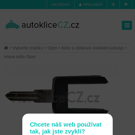
FACEBOOK
PŘIHLÁŠENÍ
>
Vyberte značku
>
Opel
>
Klíče a dálková ovládání (obaly)
>
Hlava klíče Opel
Chcete náš web používat
tak, jak jste zvyklí?