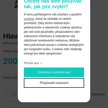
Chcete náš web používat
tak, jak jste zvyklí?
K tomu potřebujeme váš souhlas s využitím
cookies
, které se ukládají ve vašem
prohlížeči. Díky těmto statistickým,
preferenčním a reklamním cookies zjistíme,
jak náš web používáte, přizpůsobíme vám
Hlava klíče Opel
zobrazené informace a nebudeme vás
obtěžovat nerelevantní reklamou. Můžete
Kód zboží: Opel 29
také pokračovat pouze s cookies nezbytnými
pro fungování webu. Cookies nám dodávají
Velkoobchodní cena:
po přihlášení
energii pro další vylepšování.
200 Kč
Přečíst více
Souhlasím a pokračovat
Hlava klíče Opel splanžetou HU 46
Přizpůsobit nastavení
ks
skladem