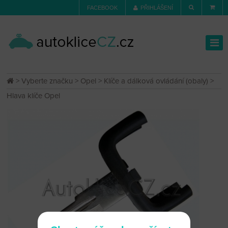
FACEBOOK
PŘIHLÁŠENÍ
>
Vyberte značku
>
Opel
>
Klíče a dálková ovládání (obaly)
>
Hlava klíče Opel