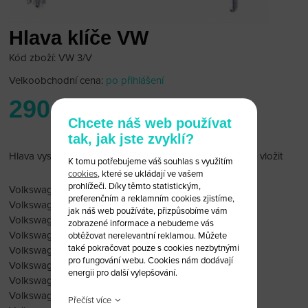
Hlava klíče VW
Kód zboží: VW 3/V
Velkoobchodní cena:
po přihlášení
290 Kč
Chcete náš web používat
tak, jak jste zvyklí?
Hlava vystřelovacího klíče VW. Bez čipu. Ten lze do klíče vložit
K tomu potřebujeme váš souhlas s využitím
cookies
, které se ukládají ve vašem
prohlížeči. Díky těmto statistickým,
Volkswagen Bora 2000-2004
preferenčním a reklamním cookies zjistíme,
Volkswagen Caravelle 1998-2007
jak náš web používáte, přizpůsobíme vám
Volkswagen Golf 1998-2004
zobrazené informace a nebudeme vás
Volkswagen Passat (3B) 10.2000-06.2005
obtěžovat nerelevantní reklamou. Můžete
také pokračovat pouze s cookies nezbytnými
Volkswagen Polo 2002-2007
pro fungování webu. Cookies nám dodávají
Volkswagen Transporter (7H) 2003-05.2007
energii pro další vylepšování.
Volkswagen Beetle 07.2008-09.2010
Volkswagen Caddy 2005-08.2010
Přečíst více