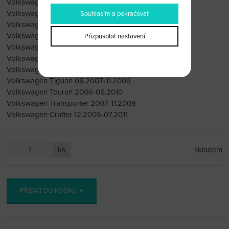
Volkswagen Caravelle 2007-11.2009
Volkswagen Eos 03.2006-01.11.2009
Souhlasím a pokračovat
Volkswagen Jetta 2005-12.2009
Volkswagen Golf (1K) 09.2003-12.2009
Přizpůsobit nastavení
Volkswagen Golf Plus 2004-25.10.2009
Volkswagen Polo 2006-10.01.2010
Volkswagen Scirocco 2008-01.11.2009
Volkswagen Tiguan 08.2007-11.2009
Volkswagen Touran 2006-05.2010
Volkswagen Transporter 2007-11.2009
Volkswagen Crafter 12.2005-07.2011
ks
skladem
PŘIDAT DO KOŠÍKU