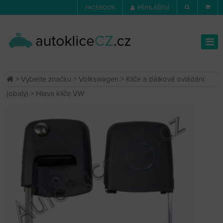
FACEBOOK
PŘIHLÁŠENÍ
>
Vyberte značku
>
Volkswagen
>
Klíče a dálková ovládání
(obaly)
> Hlava klíče VW