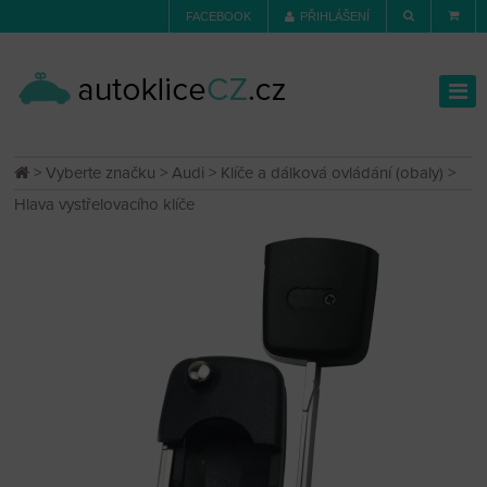
FACEBOOK
PŘIHLÁŠENÍ
>
Vyberte značku
>
Audi
>
Klíče a dálková ovládání (obaly)
>
Hlava vystřelovacího klíče