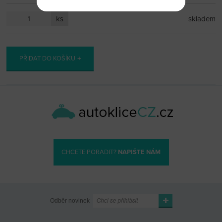
ks
skladem
PŘIDAT DO KOŠÍKU
CHCETE PORADIT?
NAPIŠTE NÁM
Odběr novinek