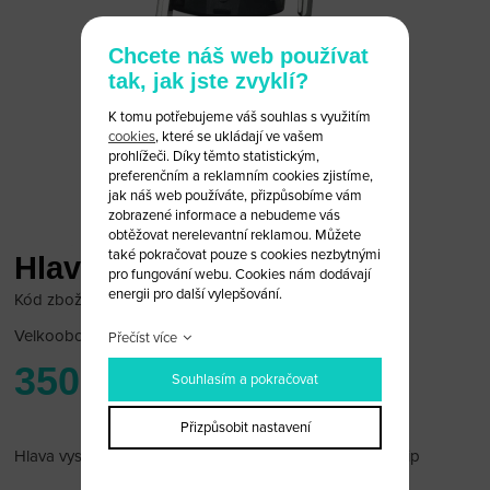
Chcete náš web používat
tak, jak jste zvyklí?
K tomu potřebujeme váš souhlas s využitím
cookies
, které se ukládají ve vašem
prohlížeči. Díky těmto statistickým,
preferenčním a reklamním cookies zjistíme,
jak náš web používáte, přizpůsobíme vám
zobrazené informace a nebudeme vás
obtěžovat nerelevantní reklamou. Můžete
také pokračovat pouze s cookies nezbytnými
Hlava vystřelovacího klíče
pro fungování webu. Cookies nám dodávají
energii pro další vylepšování.
Kód zboží: Audi 36/43
Velkoobchodní cena:
po přihlášení
Přečíst více
350 Kč
Souhlasím a pokračovat
Přizpůsobit nastavení
Hlava vystřelovacího klíče Audi bez čipu. Možno vložit čip