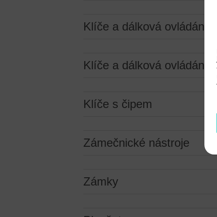
Klíče a dálková ovládání
Klíče a dálková ovládání (
Klíče s čipem
Zámečnické nástroje
Zámky