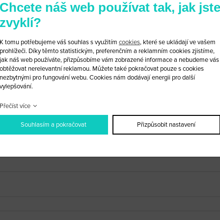
Chcete náš web používat tak, jak jst
zvyklí?
K tomu potřebujeme váš souhlas s využitím
cookies
, které se ukládají ve vašem
prohlížeči. Díky těmto statistickým, preferenčním a reklamním cookies zjistíme,
jak náš web používáte, přizpůsobíme vám zobrazené informace a nebudeme vás
obaly)
obtěžovat nerelevantní reklamou. Můžete také pokračovat pouze s cookies
nezbytnými pro fungování webu. Cookies nám dodávají energii pro další
vylepšování.
Přečíst více
Souhlasím a pokračovat
Přizpůsobit nastavení