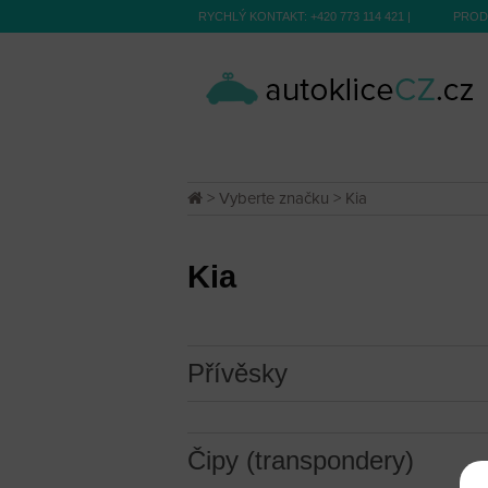
RYCHLÝ KONTAKT:
+420 773 114 421
|
PROD
>
Vyberte značku
> Kia
Kia
Přívěsky
Čipy (transpondery)