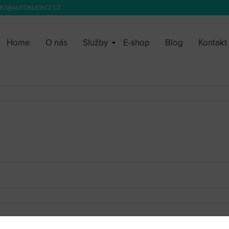
EJ@AUTOKLICECZ.CZ
Home
O nás
Služby
E-shop
Blog
Kontakt