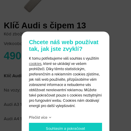
Klíč Audi s čipem 13
Kód zboží: Audi 13/13
Chcete náš web používat
Velkoobchodní cena:
po přihlášení
tak, jak jste zvyklí?
490 Kč
K tomu potřebujeme váš souhlas s využitím
cookies
, které se ukládají ve vašem
prohlížeči. Díky těmto statistickým,
preferenčním a reklamním cookies zjistíme,
Klíč Audi s čipem 13
jak náš web používáte, přizpůsobíme vám
zobrazené informace a nebudeme vás
Na vozy:
obtěžovat nerelevantní reklamou. Můžete
také pokračovat pouze s cookies nezbytnými
pro fungování webu. Cookies nám dodávají
Audi A3 1996-1997
energii pro další vylepšování.
Přečíst více
Audi A4 1996-1997
Souhlasím a pokračovat