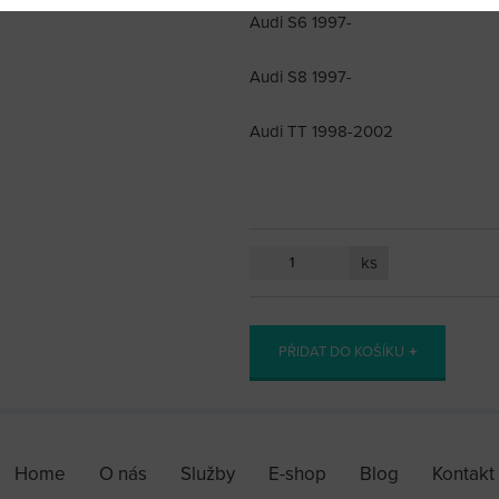
Audi S6 1997-
Audi S8 1997-
Audi TT 1998-2002
ks
PŘIDAT DO KOŠÍKU
Home
O nás
Služby
E-shop
Blog
Kontakt