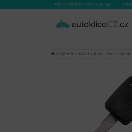
RYCHLÝ KONTAKT:
+420 773 114 421
|
PROD
>
Vyberte značku
>
Audi
>
Klíče s čipem