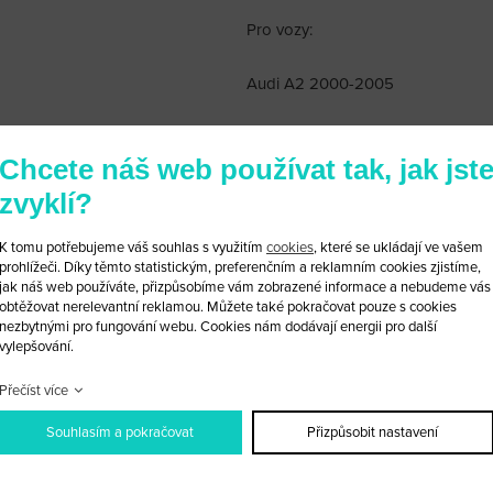
Pro vozy:
Audi A2 2000-2005
Audi A3 1997-2004
Chcete náš web používat tak, jak jst
Audi A4 1997-2004
zvyklí?
Audi A6 1997-2004
K tomu potřebujeme váš souhlas s využitím
cookies
, které se ukládají ve vašem
prohlížeči. Díky těmto statistickým, preferenčním a reklamním cookies zjistíme,
jak náš web používáte, přizpůsobíme vám zobrazené informace a nebudeme vás
Audi A8 1997-2004
obtěžovat nerelevantní reklamou. Můžete také pokračovat pouze s cookies
nezbytnými pro fungování webu. Cookies nám dodávají energii pro další
vylepšování.
Audi ALLROAD 2000-2005
Přečíst více
Audi S3 2001-
Souhlasím a pokračovat
Přizpůsobit nastavení
Audi S4 2002-