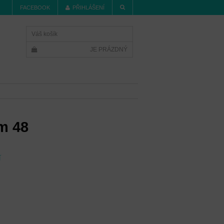
FACEBOOK
PŘIHLÁŠENÍ
Váš košík
JE PRÁZDNÝ
em 48
í