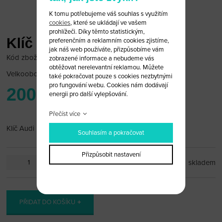
K tomu potřebujeme váš souhlas s využitím
cookies
, které se ukládají ve vašem
prohlížeči. Díky těmto statistickým,
Klíč Audi
preferenčním a reklamním cookies zjistíme,
jak náš web používáte, přizpůsobíme vám
Kód zboží: Audi 17/43
zobrazené informace a nebudeme vás
obtěžovat nerelevantní reklamou. Můžete
Velkoobchodní cena:
po přihlášení
také pokračovat pouze s cookies nezbytnými
pro fungování webu. Cookies nám dodávají
200 Kč
energii pro další vylepšování.
Přečíst více
Klíč Audi možno vložit čip
Souhlasím a pokračovat
Přizpůsobit nastavení
ks
skladem
PŘIDAT DO KOŠÍKU