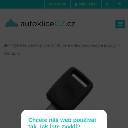
FACEBOOK
PŘIHLÁŠENÍ
>
Vyberte značku
>
Audi
>
Klíče a dálková ovládání (obaly)
>
Klíč Audi
Chcete náš web používat
tak, jak jste zvyklí?