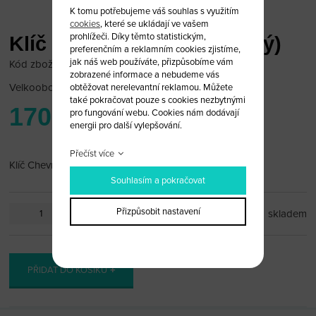
K tomu potřebujeme váš souhlas s využitím
cookies
, které se ukládají ve vašem
prohlížeči. Díky těmto statistickým,
Klíč Chevrolet (levostranný)
preferenčním a reklamním cookies zjistíme,
jak náš web používáte, přizpůsobíme vám
Kód zboží: Chevrolet 9/17
zobrazené informace a nebudeme vás
Velkoobchodní cena:
po přihlášení
obtěžovat nerelevantní reklamou. Můžete
také pokračovat pouze s cookies nezbytnými
170 Kč
pro fungování webu. Cookies nám dodávají
energii pro další vylepšování.
Přečíst více
Klíč Chevrolet (levostraný) Nový styl
Souhlasím a pokračovat
Přizpůsobit nastavení
ks
skladem
PŘIDAT DO KOŠÍKU