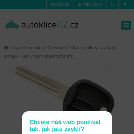
FACEBOOK
PŘIHLÁŠENÍ
>
Vyberte značku
>
Chevrolet
>
Klíče a dálková ovládání
(obaly)
> Klíč Chevrolet (levostranný)
Chcete náš web používat
tak, jak jste zvyklí?