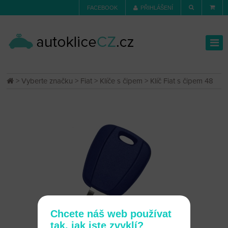
FACEBOOK
PŘIHLÁŠENÍ
>
Vyberte značku
>
Fiat
>
Klíče s čipem
> Klíč Fiat s čipem 48
Chcete náš web používat
tak, jak jste zvyklí?