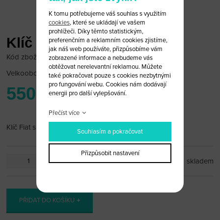
K tomu potřebujeme váš souhlas s využitím
cookies
, které se ukládají ve vašem
prohlížeči. Díky těmto statistickým,
Klíč Fiat s čipem 48
preferenčním a reklamním cookies zjistíme,
jak náš web používáte, přizpůsobíme vám
Kód zboží: Fiat 48/S
zobrazené informace a nebudeme vás
obtěžovat nerelevantní reklamou. Můžete
Velkoobchodní cena:
po přihlášení
také pokračovat pouze s cookies nezbytnými
pro fungování webu. Cookies nám dodávají
550 Kč
energii pro další vylepšování.
Přečíst více
Klíč Fiat s čipem 48
Souhlasím a pokračovat
Přizpůsobit nastavení
ks
skladem
PŘIDAT DO KOŠÍKU