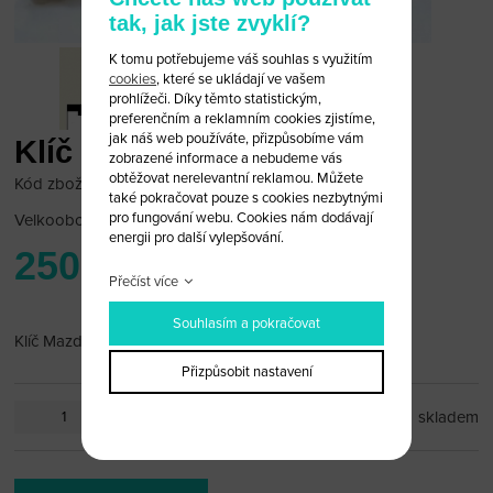
tak, jak jste zvyklí?
K tomu potřebujeme váš souhlas s využitím
cookies
, které se ukládají ve vašem
prohlížeči. Díky těmto statistickým,
preferenčním a reklamním cookies zjistíme,
jak náš web používáte, přizpůsobíme vám
Klíč Mazda 4D
zobrazené informace a nebudeme vás
obtěžovat nerelevantní reklamou. Můžete
Kód zboží: Mazda 2
také pokračovat pouze s cookies nezbytnými
pro fungování webu. Cookies nám dodávají
Velkoobchodní cena:
po přihlášení
energii pro další vylepšování.
250 Kč
Přečíst více
Souhlasím a pokračovat
Klíč Mazda 4D
Přizpůsobit nastavení
ks
skladem