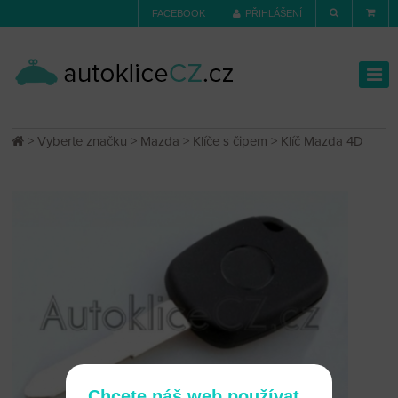
FACEBOOK
PŘIHLÁŠENÍ
>
Vyberte značku
>
Mazda
>
Klíče s čipem
> Klíč Mazda 4D
Chcete náš web používat