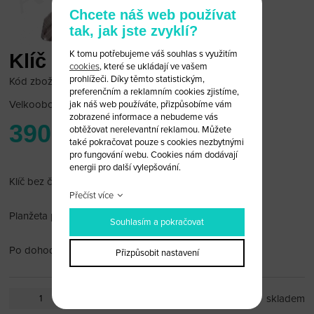
Chcete náš web používat
tak, jak jste zvyklí?
K tomu potřebujeme váš souhlas s využitím
Klíč na motocykl Honda
cookies
, které se ukládají ve vašem
prohlížeči. Díky těmto statistickým,
Kód zboží: HON_MOTO_05
preferenčním a reklamním cookies zjistíme,
Velkoobchodní cena:
po přihlášení
jak náš web používáte, přizpůsobíme vám
zobrazené informace a nebudeme vás
390 Kč
obtěžovat nerelevantní reklamou. Můžete
také pokračovat pouze s cookies nezbytnými
pro fungování webu. Cookies nám dodávají
energii pro další vylepšování.
Klíč bez čipu, červený
Přečíst více
Planžeta pravostranná
Souhlasím a pokračovat
Po dohodě vybrousíme planžetu.
Přizpůsobit nastavení
ks
skladem