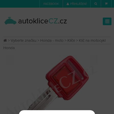
FACEBOOK
PŘIHLÁŠENÍ
>
Vyberte značku
>
Honda - moto
>
Klíče
> Klíč na motocykl
Honda